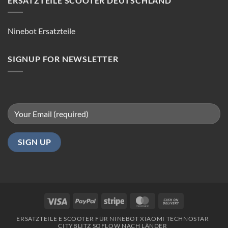
ERSATZTEILE SCOOTER DEUTSCHLAND
Tipps
für
reibungsloses
Ninebot Ersatzteile
Fahren
in
Berlin
SIGNUP FOR NEWSLETTER
Visa
PayPal
Stripe
MasterCard
Cash
On
ERSATZTEILE E SCOOTER FÜR NINEBOT XIAOMI TECHNOSTAR
Delivery
CITYBLITZ SOFLOW NACH LÄNDER