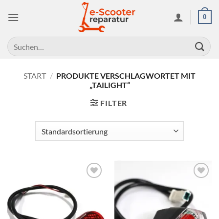
Zum
0
Inhalt
springen
Suchen
nach:
START
/
PRODUKTE VERSCHLAGWORTET MIT
„TAILIGHT“
FILTER
Auf die
Auf die
Wunschliste
Wunschliste