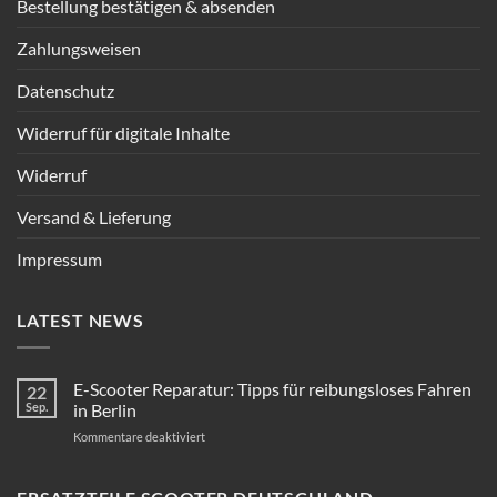
Bestellung bestätigen & absenden
Zahlungsweisen
Datenschutz
Widerruf für digitale Inhalte
Widerruf
Versand & Lieferung
Impressum
LATEST NEWS
E-Scooter Reparatur: Tipps für reibungsloses Fahren
22
Sep.
in Berlin
für
Kommentare deaktiviert
E-
Scooter
Reparatur: