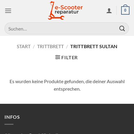
Zum
0
Inhalt
springen
Suchen
nach:
START
/
TRITTBRETT
/
TRITTBRETT SULTAN
FILTER
Es wurden keine Produkte gefunden, die deiner Auswahl
entsprechen.
INFOS