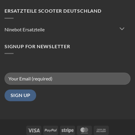
Scooter
Reparatur:
ERSATZTEILE SCOOTER DEUTSCHLAND
Tipps
für
reibungsloses
Ninebot Ersatzteile
Fahren
in
Berlin
SIGNUP FOR NEWSLETTER
Visa
PayPal
Stripe
MasterCard
Cash