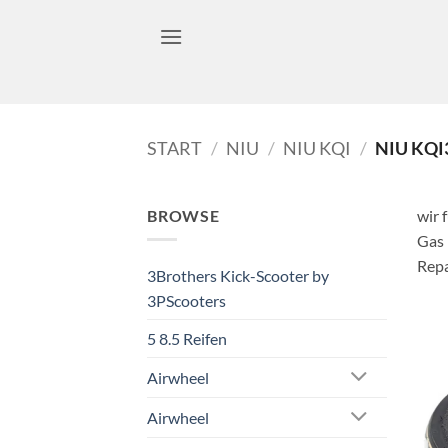
Zum
Inhalt
springen
START
/
NIU
/
NIU KQI
/
NIU KQI
BROWSE
wir 
Gas 
Repa
3Brothers Kick-Scooter by
3PScooters
5 8.5 Reifen
Airwheel
Airwheel