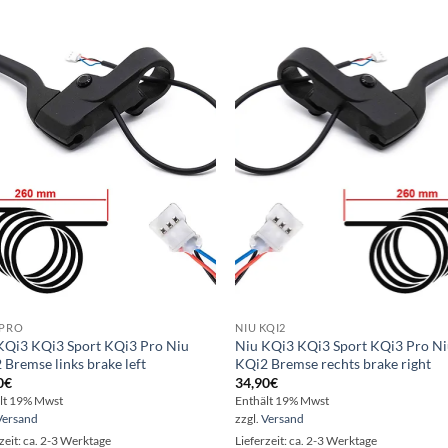
Auf die
Auf d
Wunschliste
Wunschl
 PRO
NIU KQI2
KQi3 KQi3 Sport KQi3 Pro Niu
Niu KQi3 KQi3 Sport KQi3 Pro N
 Bremse links brake left
KQi2 Bremse rechts brake right
0
€
34,90
€
lt 19% Mwst
Enthält 19% Mwst
Versand
zzgl.
Versand
zeit: ca. 2-3 Werktage
Lieferzeit: ca. 2-3 Werktage