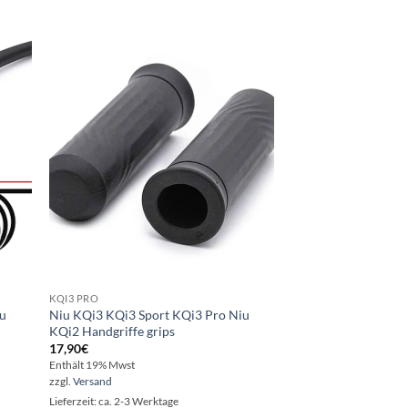
ie
Auf die
iste
Wunschliste
KQI3 PRO
iu
Niu KQi3 KQi3 Sport KQi3 Pro Niu
KQi2 Handgriffe grips
17,90
€
Enthält 19% Mwst
zzgl.
Versand
Lieferzeit: ca. 2-3 Werktage