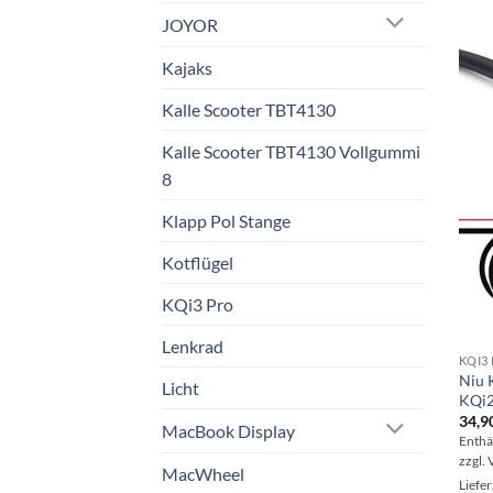
JOYOR
Kajaks
Kalle Scooter TBT4130
Kalle Scooter TBT4130 Vollgummi
8
Klapp Pol Stange
Kotflügel
KQi3 Pro
Lenkrad
KQI3
Niu 
Licht
KQi2
34,9
MacBook Display
Enthä
zzgl.
MacWheel
Liefer