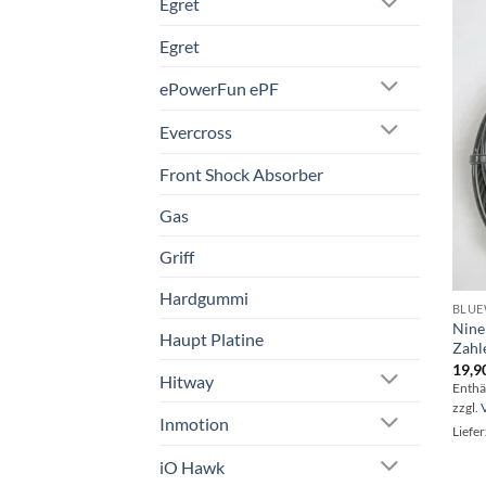
Egret
Egret
ePowerFun ePF
Evercross
Front Shock Absorber
Gas
Griff
Hardgummi
BLUE
Nine
Haupt Platine
Zahl
19,9
Hitway
Enthä
zzgl.
Inmotion
Liefer
iO Hawk