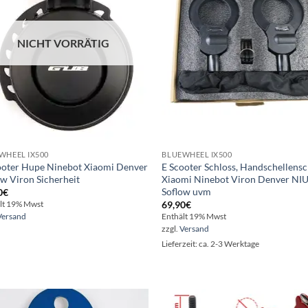
NICHT VORRÄTIG
WHEEL IX500
BLUEWHEEL IX500
ooter Hupe Ninebot Xiaomi Denver
E Scooter Schloss, Handschellensc
ow Viron Sicherheit
Xiaomi Ninebot Viron Denver NI
Soflow uvm
0
€
69,90
€
lt 19% Mwst
Versand
Enthält 19% Mwst
zzgl.
Versand
Lieferzeit: ca. 2-3 Werktage