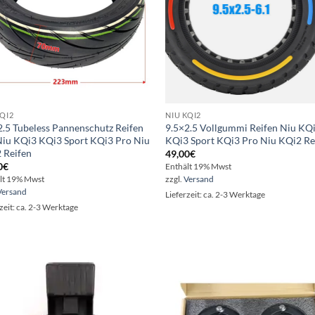
KQI2
NIU KQI2
2.5 Tubeless Pannenschutz Reifen
9.5×2.5 Vollgummi Reifen Niu KQ
Niu KQi3 KQi3 Sport KQi3 Pro Niu
KQi3 Sport KQi3 Pro Niu KQi2 Re
 Reifen
49,00
€
0
€
Enthält 19% Mwst
lt 19% Mwst
zzgl.
Versand
Versand
Lieferzeit: ca. 2-3 Werktage
zeit: ca. 2-3 Werktage
Auf die
Auf d
Wunschliste
Wunschl