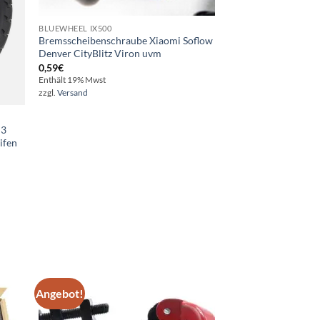
BLUEWHEEL IX500
Bremsscheibenschraube Xiaomi Soflow
Denver CityBlitz Viron uvm
0,59
€
Enthält 19% Mwst
zzgl.
Versand
i3
ifen
Angebot!
ie
Auf die
iste
Wunschliste