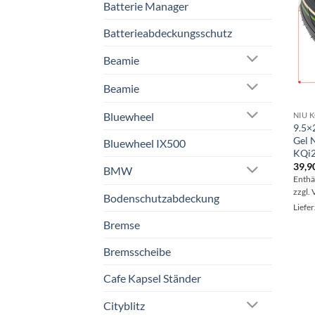
Batterie Manager
Batterieabdeckungsschutz
Beamie
Beamie
Bluewheel
NIU 
9.5×
Gel 
Bluewheel IX500
KQi2
39,9
BMW
Enthä
zzgl.
Bodenschutzabdeckung
Liefer
Bremse
Bremsscheibe
Cafe Kapsel Ständer
Cityblitz