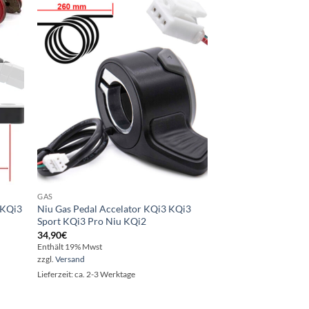
ie
Auf die
iste
Wunschliste
GAS
 KQi3
Niu Gas Pedal Accelator KQi3 KQi3
Sport KQi3 Pro Niu KQi2
34,90
€
Enthält 19% Mwst
zzgl.
Versand
Lieferzeit: ca. 2-3 Werktage