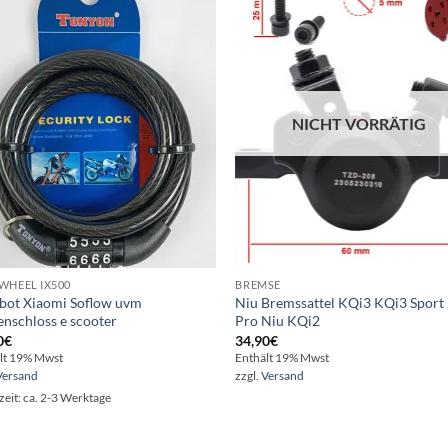
Auf die
Auf d
Wunschliste
Wunschl
NICHT VORRÄTIG
WHEEL IX500
BREMSE
bot Xiaomi Soflow uvm
Niu Bremssattel KQi3 KQi3 Sport
enschloss e scooter
Pro Niu KQi2
0
€
34,90
€
lt 19% Mwst
Enthält 19% Mwst
Versand
zzgl.
Versand
zeit: ca. 2-3 Werktage