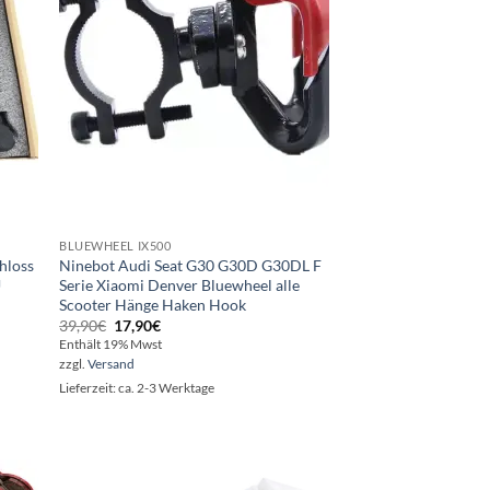
BLUEWHEEL IX500
hloss
Ninebot Audi Seat G30 G30D G30DL F
U
Serie Xiaomi Denver Bluewheel alle
Scooter Hänge Haken Hook
Ursprünglicher
Aktueller
39,90
€
17,90
€
Preis
Preis
Enthält 19% Mwst
war:
ist:
zzgl.
Versand
39,90€
17,90€.
Lieferzeit: ca. 2-3 Werktage