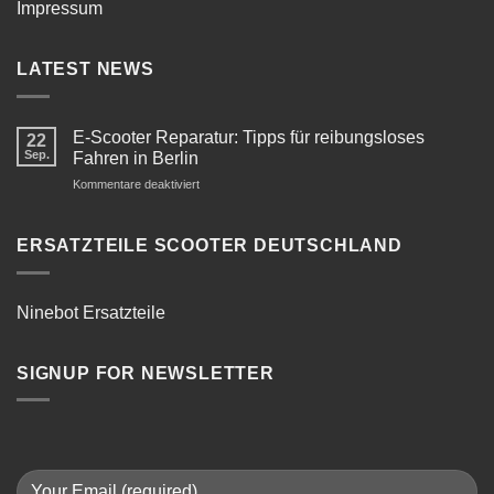
Impressum
LATEST NEWS
E-Scooter Reparatur: Tipps für reibungsloses
22
Sep.
Fahren in Berlin
für
Kommentare deaktiviert
E-
Scooter
Reparatur:
ERSATZTEILE SCOOTER DEUTSCHLAND
Tipps
für
reibungsloses
Ninebot Ersatzteile
Fahren
in
Berlin
SIGNUP FOR NEWSLETTER