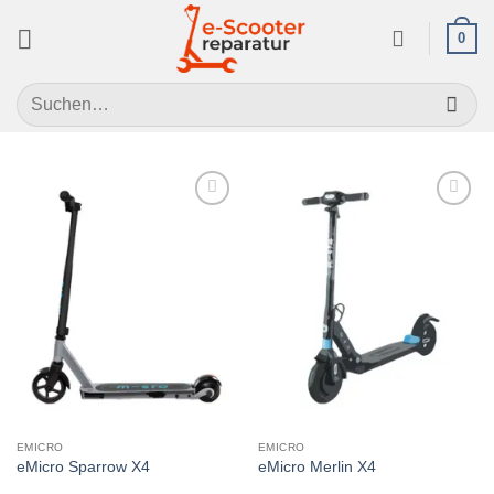
Zum
0
Inhalt
springen
Suchen
nach:
Auf die
Auf die
Wunschliste
Wunschliste
EMICRO
EMICRO
eMicro Sparrow X4
eMicro Merlin X4