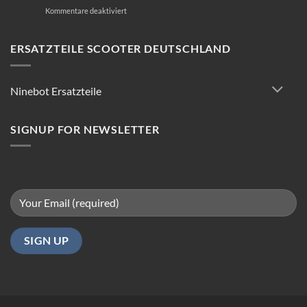
für
Kommentare deaktiviert
E-
Scooter
Reparatur:
ERSATZTEILE SCOOTER DEUTSCHLAND
Tipps
für
reibungsloses
Ninebot Ersatzteile
Fahren
in
Berlin
SIGNUP FOR NEWSLETTER