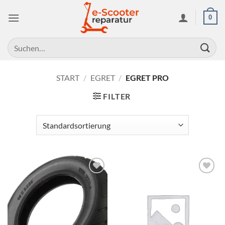
Zum
0
Inhalt
springen
Suchen
nach:
START
/
EGRET
/
EGRET PRO
FILTER
Auf die
Auf die
Wunschliste
Wunschliste