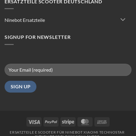
ERSATZTEILE SCOOTER DEUTSCHLAND
Tipps
für
reibungsloses
Ninebot Ersatzteile
Fahren
in
Berlin
SIGNUP FOR NEWSLETTER
Visa
PayPal
Stripe
MasterCard
Cash
On
ERSATZTEILE E SCOOTER FÜR NINEBOT XIAOMI TECHNOSTAR
Delivery