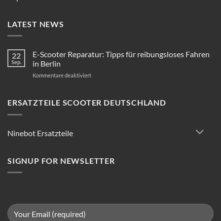
LATEST NEWS
E-Scooter Reparatur: Tipps für reibungsloses Fahren
22
Sep.
in Berlin
für
Kommentare deaktiviert
E-
Scooter
Reparatur:
ERSATZTEILE SCOOTER DEUTSCHLAND
Tipps
für
reibungsloses
Ninebot Ersatzteile
Fahren
in
Berlin
SIGNUP FOR NEWSLETTER