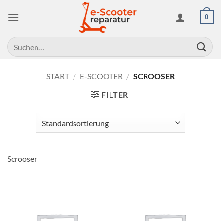
Zum
0
Inhalt
springen
Suchen
nach:
START
/
E-SCOOTER
/
SCROOSER
FILTER
Scrooser