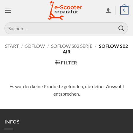
Zum
0
Inhalt
springen
Suchen
nach:
START
/
SOFLOW
/
SOFLOW S02 SERIE
/
SOFLOW S02
AIR
FILTER
Es wurden keine Produkte gefunden, die deiner Auswahl
entsprechen.
INFOS