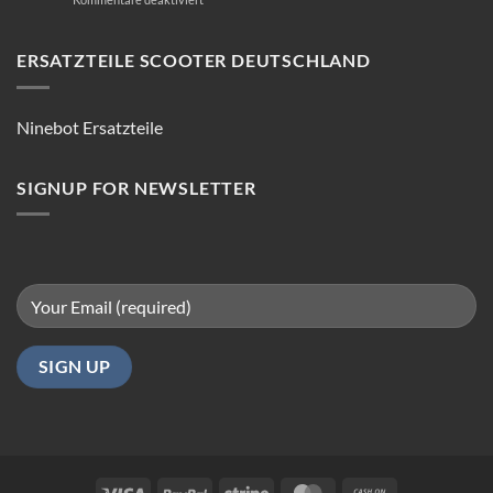
E-
Scooter
Reparatur:
ERSATZTEILE SCOOTER DEUTSCHLAND
Tipps
für
reibungsloses
Ninebot Ersatzteile
Fahren
in
Berlin
SIGNUP FOR NEWSLETTER
Visa
PayPal
Stripe
MasterCard
Cash