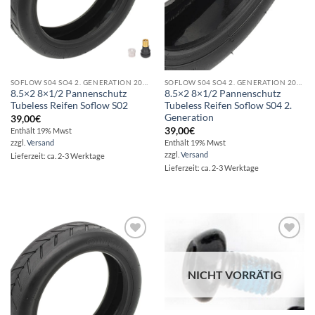
SOFLOW S04 SO4 2. GENERATION 2020
SOFLOW S04 SO4 2. GENERATION 2020
8.5×2 8×1/2 Pannenschutz
8.5×2 8×1/2 Pannenschutz
Tubeless Reifen Soflow S02
Tubeless Reifen Soflow S04 2.
Generation
39,00
€
39,00
€
Enthält 19% Mwst
zzgl.
Versand
Enthält 19% Mwst
zzgl.
Versand
Lieferzeit: ca. 2-3 Werktage
Lieferzeit: ca. 2-3 Werktage
Auf die
Auf die
Wunschliste
Wunschliste
NICHT VORRÄTIG