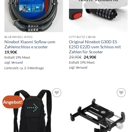
BLUEWHEEL IX500
CITY BLITZ CB048
Ninebot Xiaomi Soflow uvm
Original Ninebot G30D ES
Zahlenschloss e scooter
E25D E22D uvm Schloss mit
Zahlen für Scooter
19,90
€
Ursprünglicher
Aktueller
29,90
€
24,90
€
Enthält 19% Mwst
Preis
Preis
zzgl.
Versand
Enthält 19% Mwst
war:
ist:
zzgl.
Versand
Lieferzeit: ca. 2-3 Werktage
29,90€
24,90€.
Angebot!
Auf die
Auf die
Wunschliste
Wunschliste