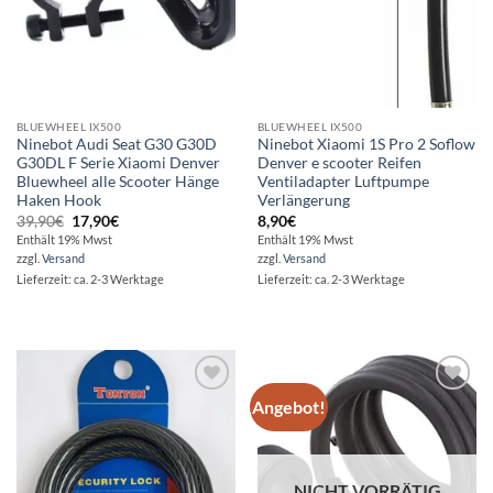
BLUEWHEEL IX500
BLUEWHEEL IX500
Ninebot Audi Seat G30 G30D
Ninebot Xiaomi 1S Pro 2 Soflow
G30DL F Serie Xiaomi Denver
Denver e scooter Reifen
Bluewheel alle Scooter Hänge
Ventiladapter Luftpumpe
Haken Hook
Verlängerung
Ursprünglicher
Aktueller
39,90
€
17,90
€
8,90
€
Preis
Preis
Enthält 19% Mwst
Enthält 19% Mwst
war:
ist:
zzgl.
Versand
zzgl.
Versand
39,90€
17,90€.
Lieferzeit: ca. 2-3 Werktage
Lieferzeit: ca. 2-3 Werktage
Angebot!
Auf die
Auf die
Wunschliste
Wunschliste
NICHT VORRÄTIG