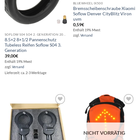
BLUEWHEEL IX500
Bremsscheibenschraube Xiaomi
Soflow Denver CityBlitz Viron
uvm
0,59
€
Enthält 19% Mwst
SOFLOW S04 SO4 2. GENERATION 2020
zzgl.
Versand
8.5×2 8×1/2 Pannenschutz
Tubeless Reifen Soflow S04 3.
Generation
39,00
€
Enthält 19% Mwst
zzgl.
Versand
Lieferzeit: ca. 2-3 Werktage
Auf die
Auf die
Wunschliste
Wunschliste
NICHT VORRÄTIG