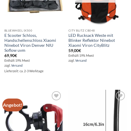
BLUEWHEEL IX500
CITY BLITZ CB048
E Scooter Schloss,
LED Rucksack Weste mit
Handschellenschloss Xiaomi
Blinker Reflektor Ninebot
Ninebot Viron Denver NIU
Xiaomi Viron CityBlitz
Soflow uvm
59,00
€
69,90
€
Enthält 19% Mwst
Enthält 19% Mwst
zzgl.
Versand
zzgl.
Versand
Lieferzeit: ca. 2-3 Werktage
Angebot!
Auf die
Auf die
Wunschliste
Wunschliste