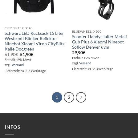
CITY BLITZ CB048
BLUEWHEEL IX500
Schwarz LED Rucksack 15 Liter
Scooter Handy Halter Metall
Weste mit Blinker Reflektor
Gub Plus 6 Xiaomi Ninebot
Ninebot Xiaomi Viron CityBlitz
Soflow Denver uvm
Kalle Docgreen
29,90
€
Ursprünglicher
Aktueller
61,90
€
51,90
€
Preis
Preis
Enthält 19% Mwst
Enthält 19% Mwst
war:
ist:
zzgl.
Versand
zzgl.
Versand
61,90€
51,90€.
Lieferzeit: ca. 2-3 Werktage
Lieferzeit: ca. 2-3 Werktage
1
2
INFOS