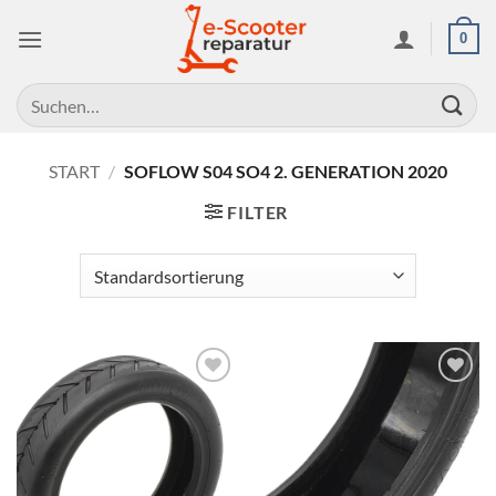
Zum
0
Inhalt
springen
Suchen
nach:
START
/
SOFLOW S04 SO4 2. GENERATION 2020
FILTER
Auf die
Auf die
Wunschliste
Wunschliste