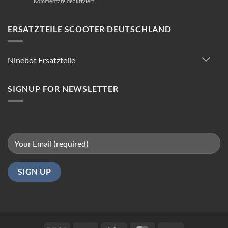
für
Kommentare deaktiviert
E-
Scooter
Reparatur:
ERSATZTEILE SCOOTER DEUTSCHLAND
Tipps
für
reibungsloses
Ninebot Ersatzteile
Fahren
in
Berlin
SIGNUP FOR NEWSLETTER