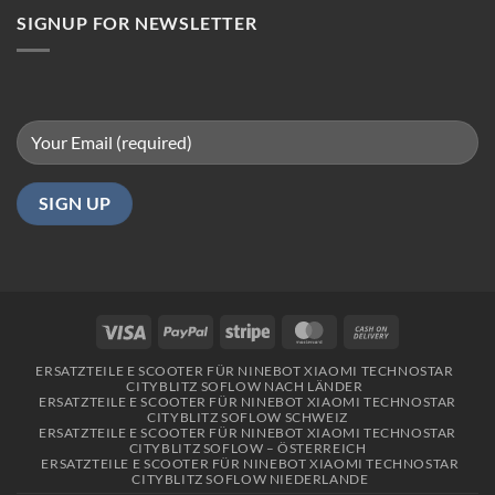
Berlin
SIGNUP FOR NEWSLETTER
Visa
PayPal
Stripe
MasterCard
Cash
On
ERSATZTEILE E SCOOTER FÜR NINEBOT XIAOMI TECHNOSTAR
Delivery
CITYBLITZ SOFLOW NACH LÄNDER
ERSATZTEILE E SCOOTER FÜR NINEBOT XIAOMI TECHNOSTAR
CITYBLITZ SOFLOW SCHWEIZ
ERSATZTEILE E SCOOTER FÜR NINEBOT XIAOMI TECHNOSTAR
CITYBLITZ SOFLOW – ÖSTERREICH
ERSATZTEILE E SCOOTER FÜR NINEBOT XIAOMI TECHNOSTAR
CITYBLITZ SOFLOW NIEDERLANDE