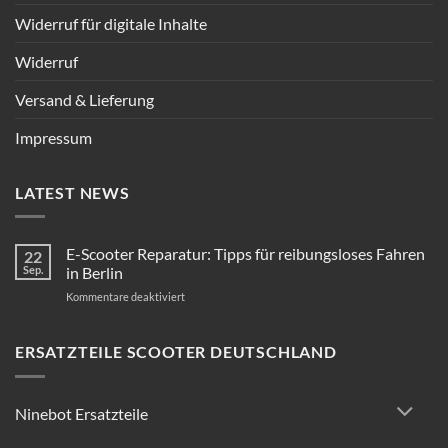
Widerruf für digitale Inhalte
Widerruf
Versand & Lieferung
Impressum
LATEST NEWS
E-Scooter Reparatur: Tipps für reibungsloses Fahren
22
Sep.
in Berlin
für
Kommentare deaktiviert
E-
Scooter
Reparatur:
ERSATZTEILE SCOOTER DEUTSCHLAND
Tipps
für
reibungsloses
Ninebot Ersatzteile
Fahren
in