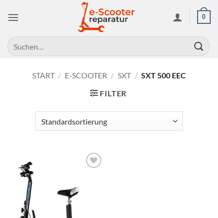
Zum
0
Inhalt
springen
Suchen
nach:
START
/
E-SCOOTER
/
SXT
/
SXT 500 EEC
FILTER
Auf die
Wunschliste