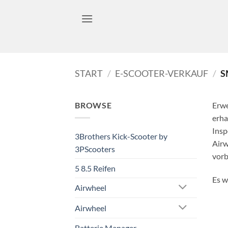
Zum
Inhalt
springen
START
/
E-SCOOTER-VERKAUF
/
S
BROWSE
Erwe
erha
Insp
3Brothers Kick-Scooter by
Airw
3PScooters
vorb
5 8.5 Reifen
Es w
Airwheel
Airwheel
Batterie Manager