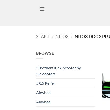
Zum
Inhalt
springen
START
/
NILOX
/
NILOX DOC 2 PL
BROWSE
3Brothers Kick-Scooter by
3PScooters
5 8.5 Reifen
Airwheel
Airwheel