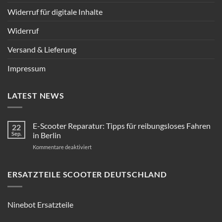
Widerruf für digitale Inhalte
Widerruf
Versand & Lieferung
Impressum
LATEST NEWS
E-Scooter Reparatur: Tipps für reibungsloses Fahren
22
Sep.
in Berlin
für
Kommentare deaktiviert
E-
Scooter
Reparatur:
ERSATZTEILE SCOOTER DEUTSCHLAND
Tipps
für
reibungsloses
Ninebot Ersatzteile
Fahren
in