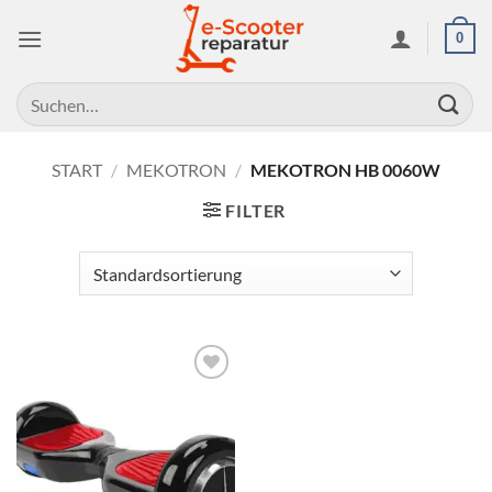
Zum
0
Inhalt
springen
Suchen
nach:
START
/
MEKOTRON
/
MEKOTRON HB 0060W
FILTER
Auf die
Wunschliste