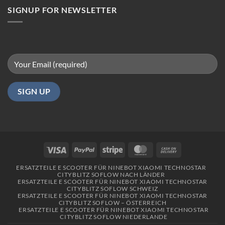
Berlin
SIGNUP FOR NEWSLETTER
Visa
PayPal
Stripe
MasterCard
Cash
On
ERSATZTEILE E SCOOTER FÜR NINEBOT XIAOMI TECHNOSTAR
Delivery
CITYBLITZ SOFLOW NACH LÄNDER
ERSATZTEILE E SCOOTER FÜR NINEBOT XIAOMI TECHNOSTAR
CITYBLITZ SOFLOW SCHWEIZ
ERSATZTEILE E SCOOTER FÜR NINEBOT XIAOMI TECHNOSTAR
CITYBLITZ SOFLOW – ÖSTERREICH
ERSATZTEILE E SCOOTER FÜR NINEBOT XIAOMI TECHNOSTAR
CITYBLITZ SOFLOW NIEDERLANDE