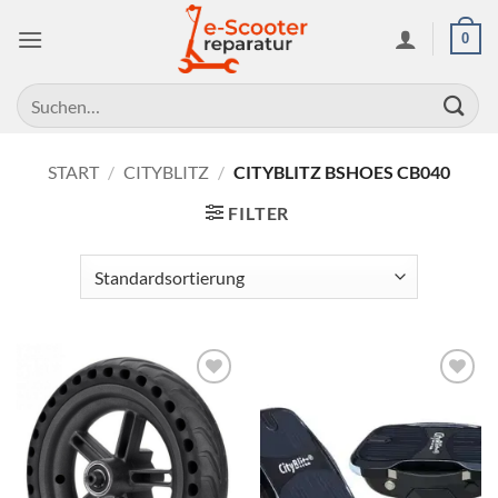
Zum
0
Inhalt
springen
Suchen
nach:
START
/
CITYBLITZ
/
CITYBLITZ BSHOES CB040
FILTER
Auf die
Auf die
Wunschliste
Wunschliste