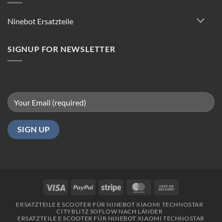
für
reibungsloses
Ninebot Ersatzteile
Fahren
in
Berlin
SIGNUP FOR NEWSLETTER
Visa
PayPal
Stripe
MasterCard
Cash
On
ERSATZTEILE E SCOOTER FÜR NINEBOT XIAOMI TECHNOSTAR
Delivery
CITYBLITZ SOFLOW NACH LÄNDER
ERSATZTEILE E SCOOTER FÜR NINEBOT XIAOMI TECHNOSTAR