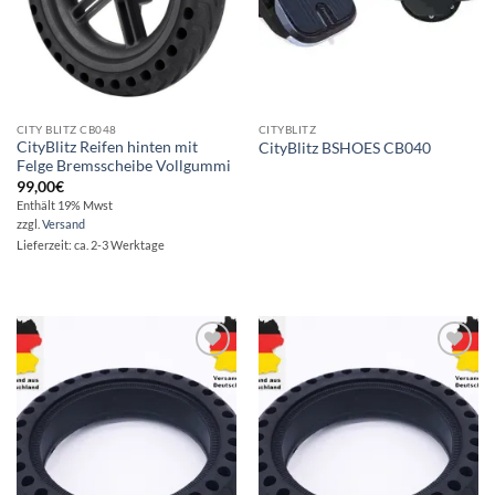
CITY BLITZ CB048
CITYBLITZ
CityBlitz Reifen hinten mit
CityBlitz BSHOES CB040
Felge Bremsscheibe Vollgummi
99,00
€
Enthält 19% Mwst
zzgl.
Versand
Lieferzeit: ca. 2-3 Werktage
Auf die
Auf die
Wunschliste
Wunschliste