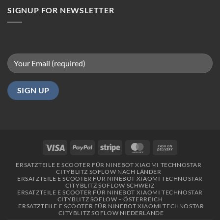
Berlin
SIGNUP FOR NEWSLETTER
Visa
PayPal
Stripe
MasterCard
Cash
On
ERSATZTEILE E SCOOTER FÜR NINEBOT XIAOMI TECHNOSTAR
Delivery
CITYBLITZ SOFLOW NACH LÄNDER
ERSATZTEILE E SCOOTER FÜR NINEBOT XIAOMI TECHNOSTAR
CITYBLITZ SOFLOW SCHWEIZ
ERSATZTEILE E SCOOTER FÜR NINEBOT XIAOMI TECHNOSTAR
CITYBLITZ SOFLOW – ÖSTERREICH
ERSATZTEILE E SCOOTER FÜR NINEBOT XIAOMI TECHNOSTAR
CITYBLITZ SOFLOW NIEDERLANDE