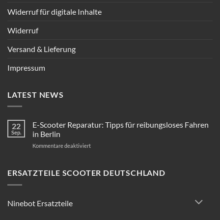
Widerruf für digitale Inhalte
Widerruf
Versand & Lieferung
Impressum
LATEST NEWS
E-Scooter Reparatur: Tipps für reibungsloses Fahren
22
Sep.
in Berlin
für
Kommentare deaktiviert
E-
Scooter
Reparatur:
ERSATZTEILE SCOOTER DEUTSCHLAND
Tipps
für
reibungsloses
Ninebot Ersatzteile
Fahren
in