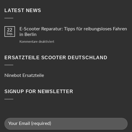
LATEST NEWS
E-Scooter Reparatur: Tipps für reibungsloses Fahren
22
Sep.
in Berlin
für
Kommentare deaktiviert
E-
Scooter
Reparatur:
ERSATZTEILE SCOOTER DEUTSCHLAND
Tipps
für
reibungsloses
Ninebot Ersatzteile
Fahren
in
Berlin
SIGNUP FOR NEWSLETTER