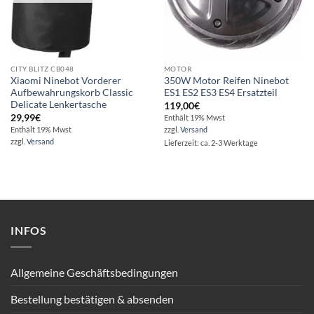
CITY BLITZ CB048
MOTOR
Xiaomi Ninebot Vorderer
350W Motor Reifen Ninebot
Aufbewahrungskorb Classic
ES1 ES2 ES3 ES4 Ersatzteil
Delicate Lenkertasche
119,00
€
29,99
€
Enthält 19% Mwst
Enthält 19% Mwst
zzgl.
Versand
zzgl.
Versand
Lieferzeit: ca. 2-3 Werktage
INFOS
Allgemeine Geschäftsbedingungen
Bestellung bestätigen & absenden