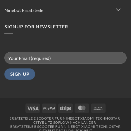
für
reibungsloses
Ninebot Ersatzteile
Fahren
in
Berlin
SIGNUP FOR NEWSLETTER
Visa
PayPal
Stripe
MasterCard
Cash
On
ERSATZTEILE E SCOOTER FÜR NINEBOT XIAOMI TECHNOSTAR
Delivery
CITYBLITZ SOFLOW NACH LÄNDER
ERSATZTEILE E SCOOTER FÜR NINEBOT XIAOMI TECHNOSTAR
CITYBLITZ SOFLOW SCHWEIZ