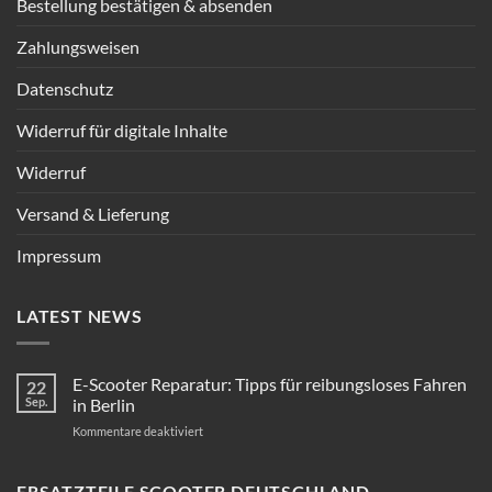
Bestellung bestätigen & absenden
Zahlungsweisen
Datenschutz
Widerruf für digitale Inhalte
Widerruf
Versand & Lieferung
Impressum
LATEST NEWS
E-Scooter Reparatur: Tipps für reibungsloses Fahren
22
Sep.
in Berlin
für
Kommentare deaktiviert
E-
Scooter
Reparatur:
ERSATZTEILE SCOOTER DEUTSCHLAND