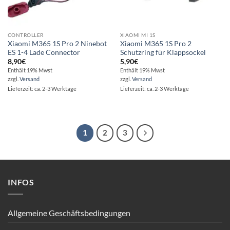
CONTROLLER
XIAOMI MI 1S
Xiaomi M365 1S Pro 2 Ninebot
Xiaomi M365 1S Pro 2
ES 1-4 Lade Connector
Schutzring für Klappsockel
8,90
€
5,90
€
Enthält 19% Mwst
Enthält 19% Mwst
zzgl.
Versand
zzgl.
Versand
Lieferzeit: ca. 2-3 Werktage
Lieferzeit: ca. 2-3 Werktage
1
2
3
INFOS
Allgemeine Geschäftsbedingungen