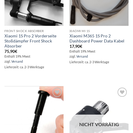
FRONT SHOCK ABSORBER
XIAOMI MI 1S
Xiaomi 1S Pro 2 Vorderseite
Xiaomi M365 1S Pro 2
Stoßdämpfer Front Shock
Dashboard Power Data Kabel
Absorber
17,90
€
75,90
€
Enthält 19% Mwst
Enthält 19% Mwst
zzgl.
Versand
zzgl.
Versand
Lieferzeit: ca. 2-3 Werktage
Lieferzeit: ca. 2-3 Werktage
Auf die
Auf die
Wunschliste
Wunschliste
NICHT VORRÄTIG