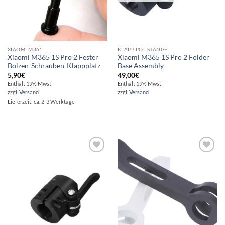
XIAOMI M365
KLAPP POL STANGE
Xiaomi M365 1S Pro 2 Fester
Xiaomi M365 1S Pro 2 Folder
Bolzen-Schrauben-Klappplatz
Base Assembly
5,90
€
49,00
€
Enthält 19% Mwst
Enthält 19% Mwst
zzgl.
Versand
zzgl.
Versand
Lieferzeit: ca. 2-3 Werktage
Auf die
Auf die
Wunschliste
Wunschliste