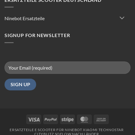
Tipps
für
reibungsloses
Ninebot Ersatzteile
Fahren
in
Berlin
SIGNUP FOR NEWSLETTER
Visa
PayPal
Stripe
MasterCard
Cash
On
ERSATZTEILE E SCOOTER FÜR NINEBOT XIAOMI TECHNOSTAR
Delivery
CITYBLITZ SOFLOW NACH LÄNDER