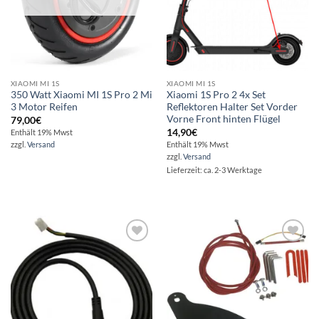
XIAOMI MI 1S
XIAOMI MI 1S
350 Watt Xiaomi MI 1S Pro 2 Mi
Xiaomi 1S Pro 2 4x Set
3 Motor Reifen
Reflektoren Halter Set Vorder
Vorne Front hinten Flügel
79,00
€
14,90
€
Enthält 19% Mwst
zzgl.
Versand
Enthält 19% Mwst
zzgl.
Versand
Lieferzeit: ca. 2-3 Werktage
Auf die
Auf die
Wunschliste
Wunschliste