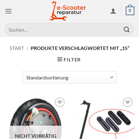
Zum
0
Inhalt
springen
Suchen
nach:
START
/
PRODUKTE VERSCHLAGWORTET MIT „1S“
FILTER
Auf die
Auf die
Wunschliste
Wunschliste
NICHT VORRÄTIG