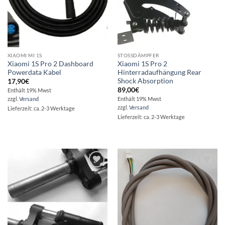
XIAOMI MI 1S
STOSSDÄMPFER
Xiaomi 1S Pro 2 Dashboard
Xiaomi 1S Pro 2
Powerdata Kabel
Hinterradaufhängung Rear
Shock Absorption
17,90
€
89,00
€
Enthält 19% Mwst
zzgl.
Versand
Enthält 19% Mwst
zzgl.
Versand
Lieferzeit: ca. 2-3 Werktage
Lieferzeit: ca. 2-3 Werktage
Auf die
Auf die
Wunschliste
Wunschliste