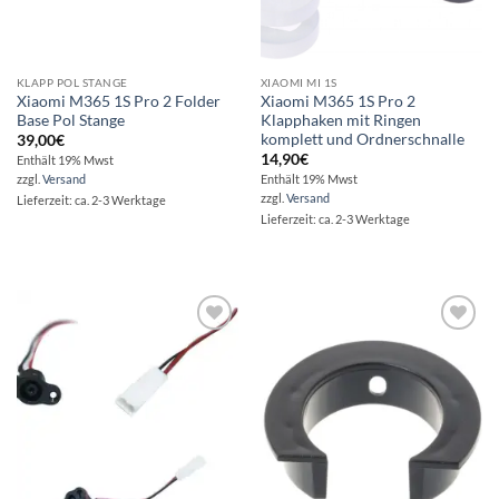
KLAPP POL STANGE
XIAOMI MI 1S
Xiaomi M365 1S Pro 2 Folder
Xiaomi M365 1S Pro 2
Base Pol Stange
Klapphaken mit Ringen
komplett und Ordnerschnalle
39,00
€
14,90
€
Enthält 19% Mwst
zzgl.
Versand
Enthält 19% Mwst
zzgl.
Versand
Lieferzeit: ca. 2-3 Werktage
Lieferzeit: ca. 2-3 Werktage
Auf die
Auf die
Wunschliste
Wunschliste