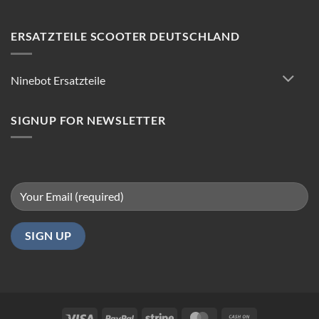
E-
Scooter
Reparatur:
ERSATZTEILE SCOOTER DEUTSCHLAND
Tipps
für
reibungsloses
Ninebot Ersatzteile
Fahren
in
Berlin
SIGNUP FOR NEWSLETTER
Visa
PayPal
Stripe
MasterCard
Cash