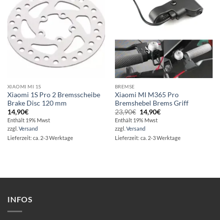
XIAOMI MI 1S
BREMSE
Xiaomi 1S Pro 2 Bremsscheibe
Xiaomi MI M365 Pro
Brake Disc 120 mm
Bremshebel Brems Griff
Ursprünglicher
Aktueller
14,90
€
23,90
€
14,90
€
Preis
Preis
Enthält 19% Mwst
Enthält 19% Mwst
war:
ist:
zzgl.
Versand
zzgl.
Versand
23,90€
14,90€.
Lieferzeit: ca. 2-3 Werktage
Lieferzeit: ca. 2-3 Werktage
INFOS