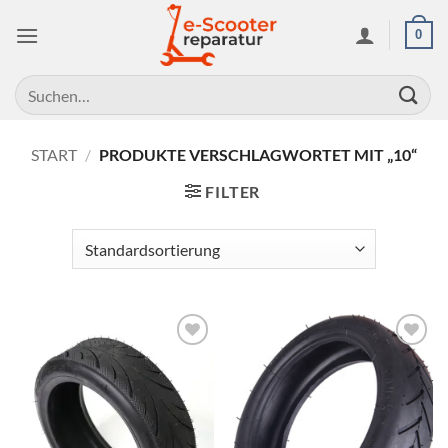
Zum
0
Inhalt
springen
Suchen
nach:
START
/
PRODUKTE VERSCHLAGWORTET MIT „10“
FILTER
Auf die
Auf die
Wunschliste
Wunschliste