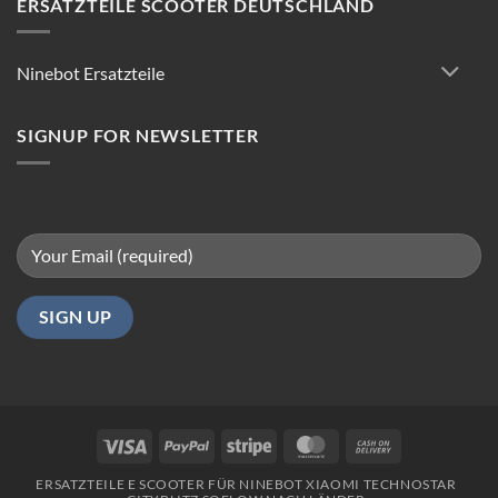
ERSATZTEILE SCOOTER DEUTSCHLAND
Tipps
für
reibungsloses
Ninebot Ersatzteile
Fahren
in
Berlin
SIGNUP FOR NEWSLETTER
Visa
PayPal
Stripe
MasterCard
Cash
On
ERSATZTEILE E SCOOTER FÜR NINEBOT XIAOMI TECHNOSTAR
Delivery