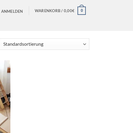
0
WARENKORB /
0,00
€
ANMELDEN
ie
iste