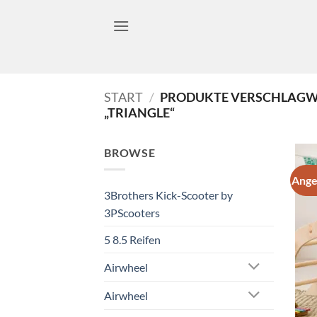
Zum
Inhalt
springen
START
/
PRODUKTE VERSCHLAGW
„TRIANGLE“
BROWSE
Ange
3Brothers Kick-Scooter by
3PScooters
5 8.5 Reifen
Airwheel
Airwheel