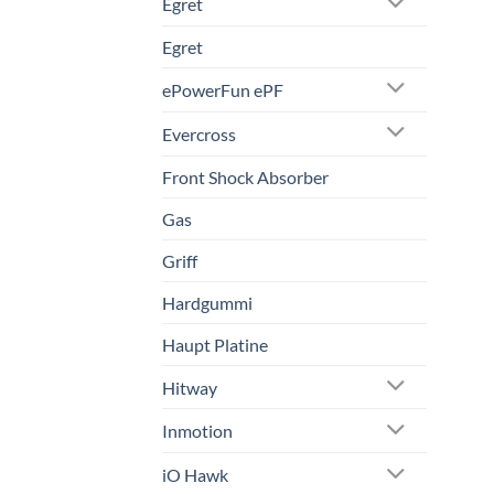
Egret
Egret
ePowerFun ePF
Evercross
Front Shock Absorber
Gas
Griff
Hardgummi
Haupt Platine
Hitway
Inmotion
iO Hawk