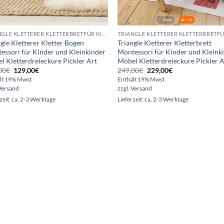
TRIANGLE KLETTERER KLETTERBRETFÜR KINDER UND KLEINKINDER PICKLER ART
gle Kletterer Kletter Bogen
Triangle Kletterer Kletterbrett
essori für Kinder und Kleinkinder
Montessori für Kinder und Kleink
l Kletterdreieckure Pickler Art
Möbel Kletterdreieckure Pickler A
Ursprünglicher
Aktueller
Ursprünglicher
Aktueller
00
€
129,00
€
249,00
€
229,00
€
Preis
Preis
Preis
Preis
lt 19% Mwst
Enthält 19% Mwst
war:
ist:
war:
ist:
Versand
zzgl.
Versand
149,00€
129,00€.
249,00€
229,00€.
zeit: ca. 2-3 Werktage
Lieferzeit: ca. 2-3 Werktage