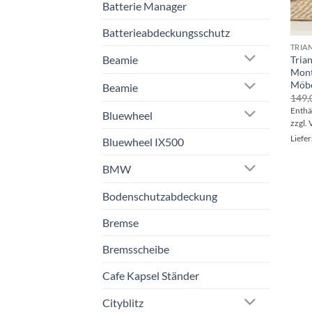
Batterie Manager
Batterieabdeckungsschutz
Beamie
Trian
Mont
Möbe
Beamie
149,
Enthä
Bluewheel
zzgl.
Liefer
Bluewheel IX500
BMW
Bodenschutzabdeckung
Bremse
Bremsscheibe
Cafe Kapsel Ständer
Cityblitz