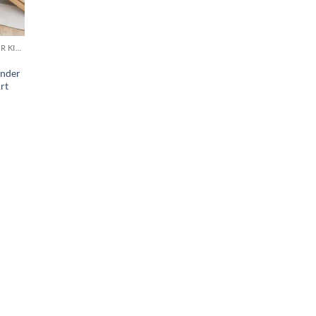
TRIANGLE KLETTERER KLETTERBRETFÜR KINDER UND KLEINKINDER PICKLER ART
inder
rt