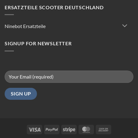
Scooter
Reparatur:
ERSATZTEILE SCOOTER DEUTSCHLAND
Tipps
für
reibungsloses
Ninebot Ersatzteile
Fahren
in
Berlin
SIGNUP FOR NEWSLETTER
Visa
PayPal
Stripe
MasterCard
Cash
On