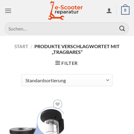
Zum
0
Inhalt
springen
Suchen
nach:
START
/
PRODUKTE VERSCHLAGWORTET MIT
„TRAGBARES“
FILTER
Auf die
Wunschliste