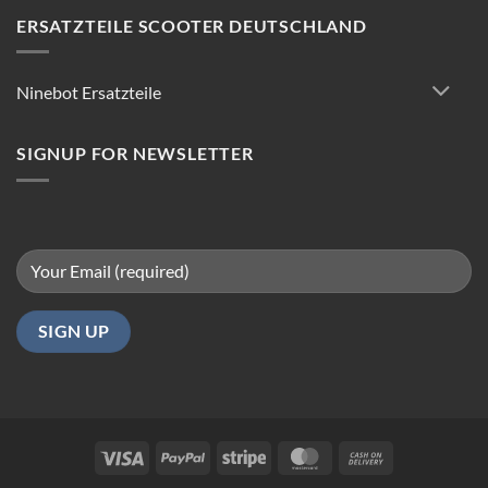
Scooter
Reparatur:
ERSATZTEILE SCOOTER DEUTSCHLAND
Tipps
für
reibungsloses
Ninebot Ersatzteile
Fahren
in
Berlin
SIGNUP FOR NEWSLETTER
Visa
PayPal
Stripe
MasterCard
Cash
On