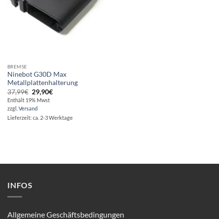
BREMSE
Ninebot G30D Max
Metallplattenhalterung
Ursprünglicher
Aktueller
37,99
€
29,90
€
Preis
Preis
Enthält 19% Mwst
war:
ist:
zzgl.
Versand
37,99€
29,90€.
Lieferzeit: ca. 2-3 Werktage
INFOS
Allgemeine Geschäftsbedingungen