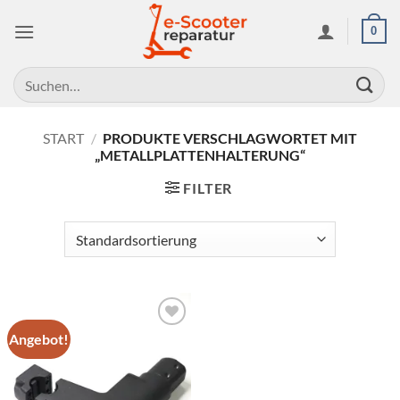
Zum
0
Inhalt
springen
Suchen
nach:
START
/
PRODUKTE VERSCHLAGWORTET MIT
„METALLPLATTENHALTERUNG“
FILTER
Angebot!
Auf die
Wunschliste