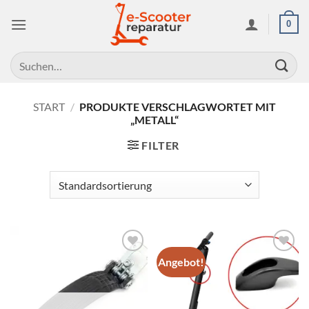
Zum
0
Inhalt
springen
Suchen
nach:
START
/
PRODUKTE VERSCHLAGWORTET MIT
„METALL“
FILTER
Angebot!
Auf die
Auf die
Wunschliste
Wunschliste