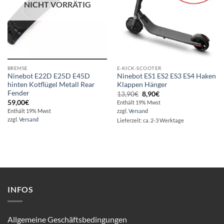
NICHT VORRÄTIG
BREMSE
E-KICK-SCOOTER
Ninebot E22D E25D E45D
Ninebot ES1 ES2 ES3 ES4 Haken
hinten Kotflügel Metall Rear
Klappen Hänger
Fender
Ursprünglicher
Aktueller
13,90
€
8,90
€
Preis
Preis
59,00
€
Enthält 19% Mwst
war:
ist:
Enthält 19% Mwst
zzgl.
Versand
13,90€
8,90€.
zzgl.
Versand
Lieferzeit: ca. 2-3 Werktage
INFOS
Allgemeine Geschäftsbedingungen