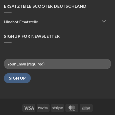
Scooter
Reparatur:
ERSATZTEILE SCOOTER DEUTSCHLAND
Tipps
für
reibungsloses
Ninebot Ersatzteile
Fahren
in
Berlin
SIGNUP FOR NEWSLETTER
Visa
PayPal
Stripe
MasterCard
Cash
On