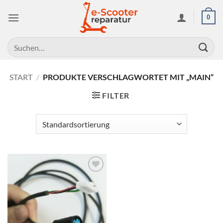
Zum
0
Inhalt
springen
Suchen
nach:
START
/
PRODUKTE VERSCHLAGWORTET MIT „MAIN“
FILTER
Auf die
Wunschliste