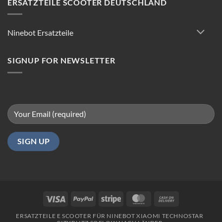
ERSATZTEILE SCOOTER DEUTSCHLAND
Tipps
für
reibungsloses
Ninebot Ersatzteile
Fahren
in
Berlin
SIGNUP FOR NEWSLETTER
Visa
PayPal
Stripe
MasterCard
Cash
On
ERSATZTEILE E SCOOTER FÜR NINEBOT XIAOMI TECHNOSTAR
Delivery