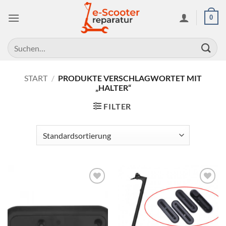
Zum
0
Inhalt
springen
Suchen
nach:
START
/
PRODUKTE VERSCHLAGWORTET MIT
„HALTER“
FILTER
Auf die
Auf die
Wunschliste
Wunschliste