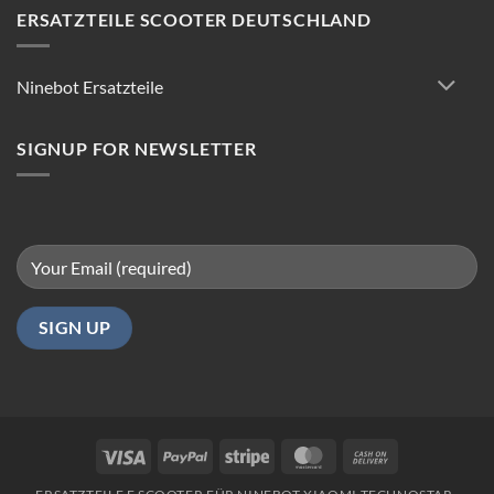
Reparatur:
ERSATZTEILE SCOOTER DEUTSCHLAND
Tipps
für
reibungsloses
Ninebot Ersatzteile
Fahren
in
Berlin
SIGNUP FOR NEWSLETTER
Visa
PayPal
Stripe
MasterCard
Cash
On