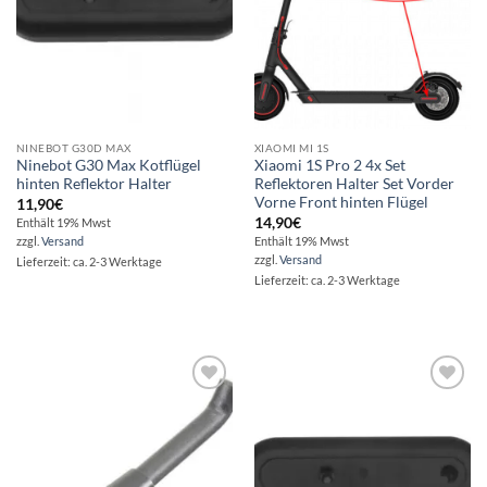
NINEBOT G30D MAX
XIAOMI MI 1S
Ninebot G30 Max Kotflügel
Xiaomi 1S Pro 2 4x Set
hinten Reflektor Halter
Reflektoren Halter Set Vorder
Vorne Front hinten Flügel
11,90
€
14,90
€
Enthält 19% Mwst
zzgl.
Versand
Enthält 19% Mwst
zzgl.
Versand
Lieferzeit: ca. 2-3 Werktage
Lieferzeit: ca. 2-3 Werktage
Auf die
Auf die
Wunschliste
Wunschliste