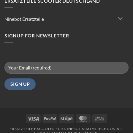
ERSATZTEILE SCOOTER DEUTSCHLAND
Tipps
für
reibungsloses
Ninebot Ersatzteile
Fahren
in
Berlin
SIGNUP FOR NEWSLETTER
Visa
PayPal
Stripe
MasterCard
Cash
On
ERSATZTEILE E SCOOTER FÜR NINEBOT XIAOMI TECHNOSTAR
Delivery
CITYBLITZ SOFLOW NACH LÄNDER