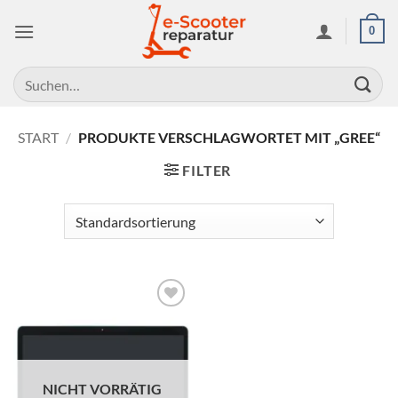
Zum
0
Inhalt
springen
Suchen
nach:
START
/
PRODUKTE VERSCHLAGWORTET MIT „GREE“
FILTER
Auf die
Wunschliste
NICHT VORRÄTIG