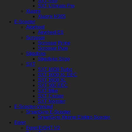
SXT Neo
SXT Ultimate Pro
Xiaomi
Xiaomi M365
E-Scooter
Airwheel
Airwheel E6
Scrooser
Scrooser Prime
Scrooser Pure
Stigobike
Stigobike Stigo
SXT
SXT 1000 Turbo
SXT 1000 XL EEC
SXT 1600 XL
SXT 500 EEC
SXT Bike
SXT Cruiser
SXT Monster
E-Scooter-Verkauf
SmartGyro E-Scooter
SmartGyro Xtreme Elektro-Scooter
Egret
Egret EIGHT V2