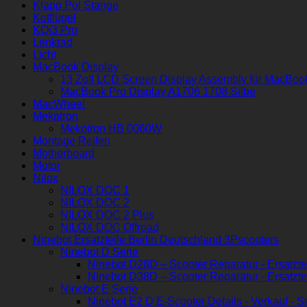
Klapp Pol Stange
Kotflügel
KQi3 Pro
Lenkrad
Licht
MacBook Display
13 Zoll LCD Screen Display Assembly für MacBo
MacBook Pro Display A1706 1708 Silbe
MacWheel
Mekotron
Mekotron HB 0060W
Montage Reifen
Motherboard
Motor
Nilox
NILOX DOC 1
NILOX DOC 2
NILOX DOC 2 Plus
NILOX DOC Offroad
Ninebot Ersatzteile Berlin Deutschland 3Pscooters
Ninebot D Serie
Ninebot D28D – Scooter Reparatur - Ersatzte
Ninebot D38D – Scooter Reparatur - Ersatzte
Ninebot E Serie
Ninebot E2 D E-Scooter Details - Verkauf - S