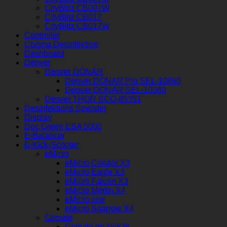
CityBlitz CB007W
CityBlitz CB017
CityBlitz CB017W
Controller
Corona Desinfektion
Dashboard
Denver
Denver DONAR
Denver DONAR Pro SEL-10860
Denver DONAR SEL-10360
Denver THOR SCO-85351
Desinfektions Spender
Display
Doc Green ESA 5000
E-Balancer
E-Kick-Scooter
eMicro
eMicro Condor X3
eMicro Eagle X3
eMicro Falcon X3
eMicro Merlin X4
eMicro one
eMicro Sparrow X4
Gomate
Gomate go kick26