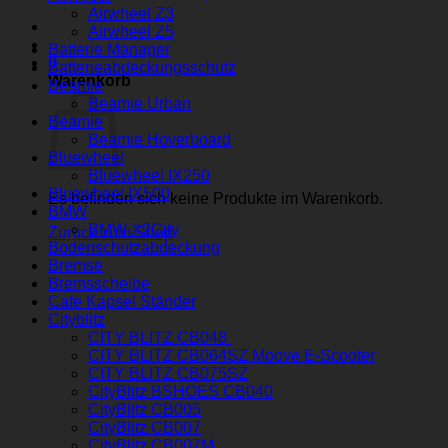
Airwheel Z3
Airwheel Z5
Batterie Manager
0
Batterieabdeckungsschutz
Warenkorb
Beamie
Beamie Urban
Beamie
Beamie Hoverboard
Bluewheel
Bluewheel IX250
Bluewheel IX500
Es befinden sich keine Produkte im Warenkorb.
BMW
BMW X2City
Zurück zum Shop
Bodenschutzabdeckung
Bremse
Bremsscheibe
Cafe Kapsel Ständer
Cityblitz
CITY BLITZ CB048
CITY BLITZ CB064SZ Moove E-Scooter
CITY BLITZ CB075SZ
CityBlitz BSHOES CB040
CityBlitz CB005
CityBlitz CB007
CityBlitz CB007M