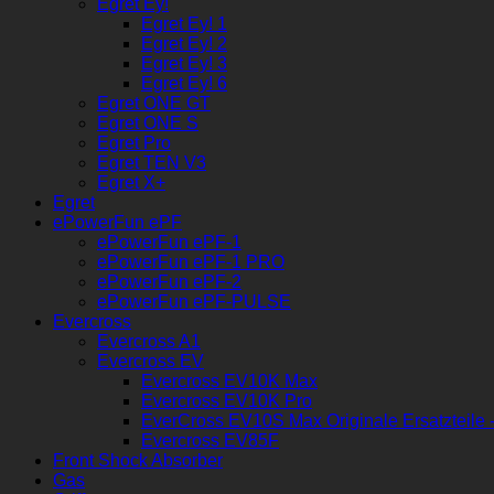
Egret Ey!
Egret Ey! 1
Egret Ey! 2
Egret Ey! 3
Egret Ey! 6
Egret ONE GT
Egret ONE S
Egret Pro
Egret TEN V3
Egret X+
Egret
ePowerFun ePF
ePowerFun ePF-1
ePowerFun ePF-1 PRO
ePowerFun ePF-2
ePowerFun ePF-PULSE
Evercross
Evercross A1
Evercross EV
Evercross EV10K Max
Evercross EV10K Pro
EverCross EV10S Max Originale Ersatzteile -
Evercross EV85F
Front Shock Absorber
Gas