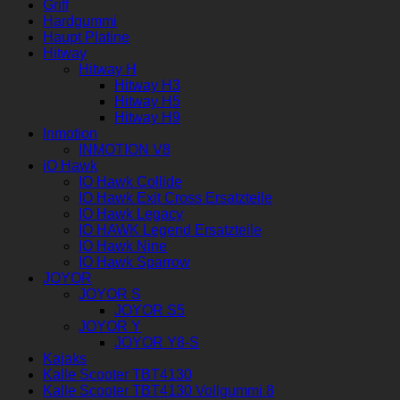
Griff
Hardgummi
Haupt Platine
Hitway
Hitway H
Hitway H3
Hitway H5
Hitway H9
Inmotion
INMOTION V8
iO Hawk
IO Hawk Collide
IO Hawk Exit Cross Ersatzteile
IO Hawk Legacy
IO HAWK Legend Ersatzteile
IO Hawk Nine
IO Hawk Sparrow
JOYOR
JOYOR S
JOYOR S5
JOYOR Y
JOYOR Y8-S
Kajaks
Kalle Scooter TBT4130
Kalle Scooter TBT4130 Vollgummi 8