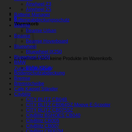
Airwheel Z3
Airwheel Z5
Batterie Manager
0
Batterieabdeckungsschutz
Warenkorb
Beamie
Beamie Urban
Beamie
Beamie Hoverboard
Bluewheel
Bluewheel IX250
Bluewheel IX500
Es befinden sich keine Produkte im Warenkorb.
BMW
BMW X2City
Zurück zum Shop
Bodenschutzabdeckung
Bremse
Bremsscheibe
Cafe Kapsel Ständer
Cityblitz
CITY BLITZ CB048
CITY BLITZ CB064SZ Moove E-Scooter
CITY BLITZ CB075SZ
CityBlitz BSHOES CB040
CityBlitz CB005
CityBlitz CB007
CityBlitz CB007M