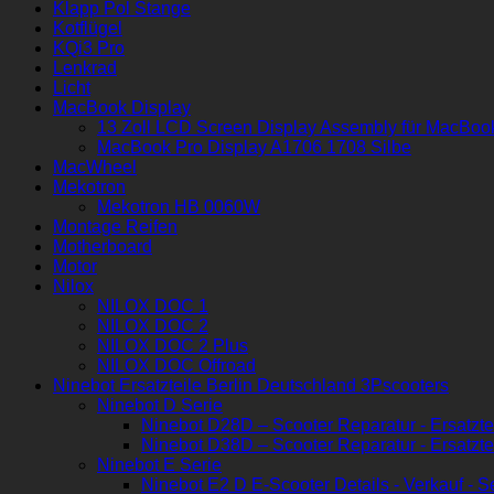
Klapp Pol Stange
Kotflügel
KQi3 Pro
Lenkrad
Licht
MacBook Display
13 Zoll LCD Screen Display Assembly für MacBo
MacBook Pro Display A1706 1708 Silbe
MacWheel
Mekotron
Mekotron HB 0060W
Montage Reifen
Motherboard
Motor
Nilox
NILOX DOC 1
NILOX DOC 2
NILOX DOC 2 Plus
NILOX DOC Offroad
Ninebot Ersatzteile Berlin Deutschland 3Pscooters
Ninebot D Serie
Ninebot D28D – Scooter Reparatur - Ersatzte
Ninebot D38D – Scooter Reparatur - Ersatzte
Ninebot E Serie
Ninebot E2 D E-Scooter Details - Verkauf - S