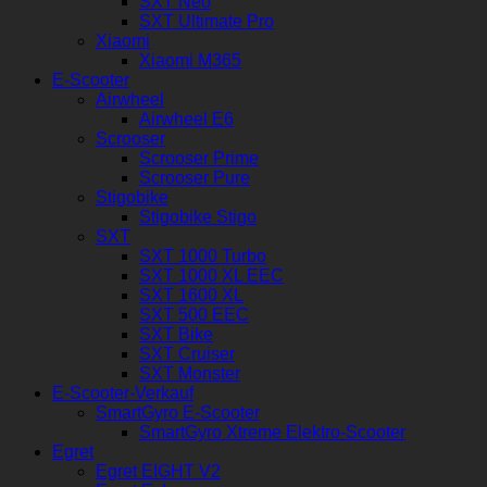
SXT Neo
SXT Ultimate Pro
Xiaomi
Xiaomi M365
E-Scooter
Airwheel
Airwheel E6
Scrooser
Scrooser Prime
Scrooser Pure
Stigobike
Stigobike Stigo
SXT
SXT 1000 Turbo
SXT 1000 XL EEC
SXT 1600 XL
SXT 500 EEC
SXT Bike
SXT Cruiser
SXT Monster
E-Scooter-Verkauf
SmartGyro E-Scooter
SmartGyro Xtreme Elektro-Scooter
Egret
Egret EIGHT V2