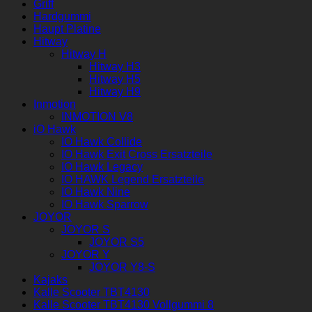
Griff
Hardgummi
Haupt Platine
Hitway
Hitway H
Hitway H3
Hitway H5
Hitway H9
Inmotion
INMOTION V8
iO Hawk
IO Hawk Collide
IO Hawk Exit Cross Ersatzteile
IO Hawk Legacy
IO HAWK Legend Ersatzteile
IO Hawk Nine
IO Hawk Sparrow
JOYOR
JOYOR S
JOYOR S5
JOYOR Y
JOYOR Y8-S
Kajaks
Kalle Scooter TBT4130
Kalle Scooter TBT4130 Vollgummi 8