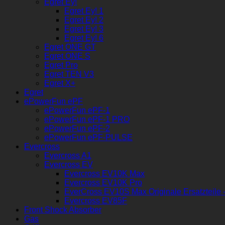
Egret Ey!
Egret Ey! 1
Egret Ey! 2
Egret Ey! 3
Egret Ey! 6
Egret ONE GT
Egret ONE S
Egret Pro
Egret TEN V3
Egret X+
Egret
ePowerFun ePF
ePowerFun ePF-1
ePowerFun ePF-1 PRO
ePowerFun ePF-2
ePowerFun ePF-PULSE
Evercross
Evercross A1
Evercross EV
Evercross EV10K Max
Evercross EV10K Pro
EverCross EV10S Max Originale Ersatzteile -
Evercross EV85F
Front Shock Absorber
Gas