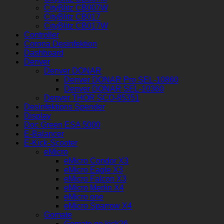
CityBlitz CB007W
CityBlitz CB017
CityBlitz CB017W
Controller
Corona Desinfektion
Dashboard
Denver
Denver DONAR
Denver DONAR Pro SEL-10860
Denver DONAR SEL-10360
Denver THOR SCO-85351
Desinfektions Spender
Display
Doc Green ESA 5000
E-Balancer
E-Kick-Scooter
eMicro
eMicro Condor X3
eMicro Eagle X3
eMicro Falcon X3
eMicro Merlin X4
eMicro one
eMicro Sparrow X4
Gomate
Gomate go kick26