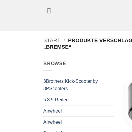
Zum
Inhalt
springen
START
/
PRODUKTE VERSCHLAG
„BREMSE“
BROWSE
3Brothers Kick-Scooter by
3PScooters
5 8.5 Reifen
Airwheel
Airwheel