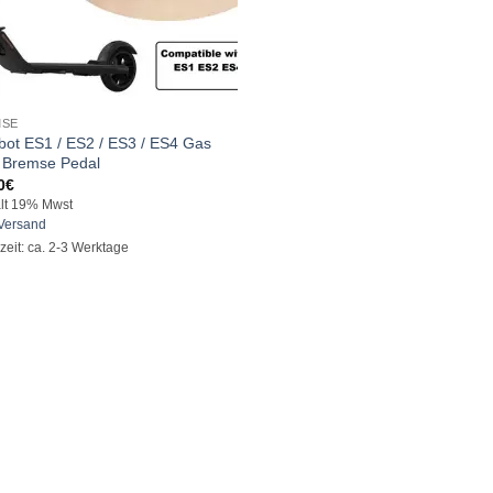
MSE
bot ES1 / ES2 / ES3 / ES4 Gas
 Bremse Pedal
0
€
lt 19% Mwst
Versand
rzeit: ca. 2-3 Werktage