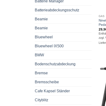
Batterie Manager
Batterieabdeckungsschutz
GAS
Beamie
Nine
Peda
Beamie
29,9
Enthä
Bluewheel
zzgl.
Liefe
Bluewheel IX500
BMW
Bodenschutzabdeckung
Bremse
Bremsscheibe
Cafe Kapsel Ständer
Cityblitz