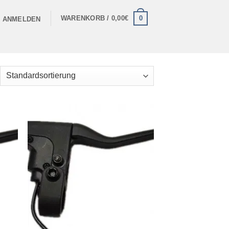
0
WARENKORB /
0,00
€
ANMELDEN
ie
Auf die
iste
Wunschliste