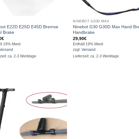
NINEBOT G30D MAX
bot E22D E25D E45D Bremse
Ninebot G30 G30D Max Hand B
l Brake
Handbrake
0
€
29,90
€
lt 19% Mwst
Enthält 19% Mwst
Versand
zzgl.
Versand
rzeit: ca. 2-3 Werktage
Lieferzeit: ca. 2-3 Werktage
Auf die
Wunschliste