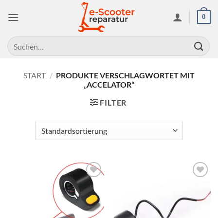
Zum
0
Inhalt
springen
Suchen
nach:
START
/
PRODUKTE VERSCHLAGWORTET MIT
„ACCELATOR“
FILTER
Auf die
Auf die
Wunschliste
Wunschliste