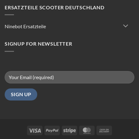
Scooter
Reparatur:
ERSATZTEILE SCOOTER DEUTSCHLAND
Tipps
für
reibungsloses
Ninebot Ersatzteile
Fahren
in
Berlin
SIGNUP FOR NEWSLETTER
Visa
PayPal
Stripe
MasterCard
Cash
On