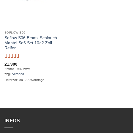
SOFLOW S06
Soflow S06 Ersatz Schlauch
Mantel So6 Set 10×2 Zoll
Reifen
Bewertet
21,90
€
mit
5
von 5
Enthält 19% Mwst
zzgl.
Versand
Lieferzeit: ca. 2-3 Werktage
INFOS