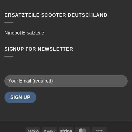
E-
Scooter
Reparatur:
ERSATZTEILE SCOOTER DEUTSCHLAND
Tipps
für
reibungsloses
Ninebot Ersatzteile
Fahren
in
Berlin
SIGNUP FOR NEWSLETTER
Visa
PayPal
Stripe
MasterCard
Cash