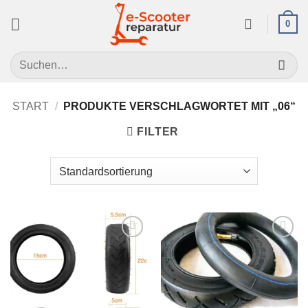
Zum
0
Inhalt
springen
Suchen
nach:
START
/
PRODUKTE VERSCHLAGWORTET MIT „06“
FILTER
Auf die
Auf die
Wunschliste
Wunschliste