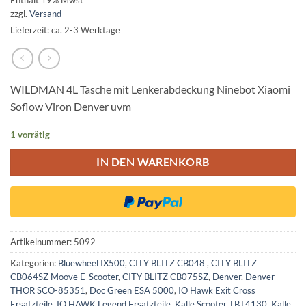
Enthält 19% Mwst
zzgl.
Versand
Lieferzeit: ca. 2-3 Werktage
WILDMAN 4L Tasche mit Lenkerabdeckung Ninebot Xiaomi
Soflow Viron Denver uvm
1 vorrätig
IN DEN WARENKORB
Artikelnummer:
5092
Kategorien:
Bluewheel IX500
,
CITY BLITZ CB048
,
CITY BLITZ
CB064SZ Moove E-Scooter
,
CITY BLITZ CB075SZ
,
Denver
,
Denver
THOR SCO-85351
,
Doc Green ESA 5000
,
IO Hawk Exit Cross
Ersatzteile
,
IO HAWK Legend Ersatzteile
,
Kalle Scooter TBT4130
,
Kalle