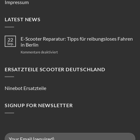
Impressum
LATEST NEWS
E-Scooter Reparatur: Tipps für reibungsloses Fahren
22
Sep.
in Berlin
für
Kommentare deaktiviert
E-
Scooter
Reparatur:
ERSATZTEILE SCOOTER DEUTSCHLAND
Tipps
für
reibungsloses
Ninebot Ersatzteile
Fahren
in
Berlin
SIGNUP FOR NEWSLETTER