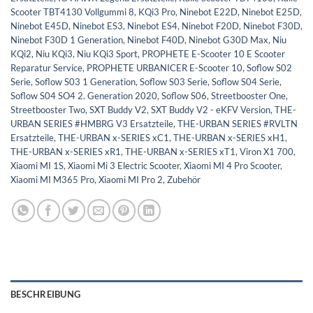
Scooter TBT4130 Vollgummi 8
,
KQi3 Pro
,
Ninebot E22D
,
Ninebot E25D
,
Ninebot E45D
,
Ninebot ES3
,
Ninebot ES4
,
Ninebot F20D
,
Ninebot F30D
,
Ninebot F30D 1 Generation
,
Ninebot F40D
,
Ninebot G30D Max
,
Niu
KQi2
,
Niu KQi3
,
Niu KQi3 Sport
,
PROPHETE E-Scooter 10 E Scooter
Reparatur Service
,
PROPHETE URBANICER E-Scooter 10
,
Soflow S02
Serie
,
Soflow S03 1 Generation
,
Soflow S03 Serie
,
Soflow S04 Serie
,
Soflow S04 SO4 2. Generation 2020
,
Soflow S06
,
Streetbooster One
,
Streetbooster Two
,
SXT Buddy V2
,
SXT Buddy V2 - eKFV Version
,
THE-
URBAN SERIES #HMBRG V3 Ersatzteile
,
THE-URBAN SERIES #RVLTN
Ersatzteile
,
THE-URBAN x-SERIES xC1
,
THE-URBAN x-SERIES xH1
,
THE-URBAN x-SERIES xR1
,
THE-URBAN x-SERIES xT1
,
Viron X1 700
,
Xiaomi MI 1S
,
Xiaomi Mi 3 Electric Scooter
,
Xiaomi MI 4 Pro Scooter
,
Xiaomi MI M365 Pro
,
Xiaomi MI Pro 2
,
Zubehör
BESCHREIBUNG