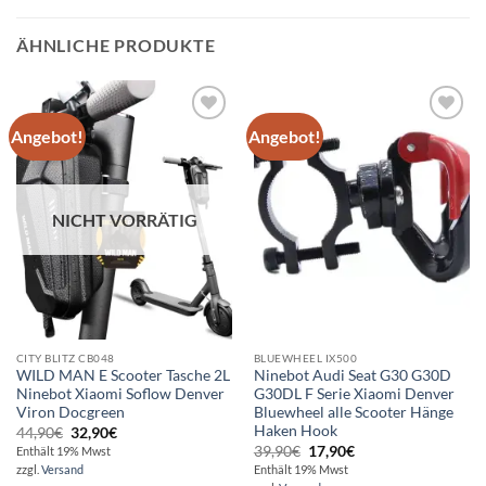
ÄHNLICHE PRODUKTE
Angebot!
Angebot!
Auf die
Auf die
Wunschliste
Wunschliste
NICHT VORRÄTIG
CITY BLITZ CB048
BLUEWHEEL IX500
WILD MAN E Scooter Tasche 2L
Ninebot Audi Seat G30 G30D
Ninebot Xiaomi Soflow Denver
G30DL F Serie Xiaomi Denver
Viron Docgreen
Bluewheel alle Scooter Hänge
Haken Hook
Ursprünglicher
Aktueller
44,90
€
32,90
€
Preis
Preis
Ursprünglicher
Aktueller
39,90
€
17,90
€
Enthält 19% Mwst
war:
ist:
Preis
Preis
zzgl.
Versand
Enthält 19% Mwst
44,90€
32,90€.
war:
ist: