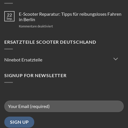
E-Scooter Reparatur: Tipps für reibungsloses Fahren
22
Sep.
in Berlin
für
Kommentare deaktiviert
E-
Scooter
Reparatur:
ERSATZTEILE SCOOTER DEUTSCHLAND
Tipps
für
reibungsloses
Ninebot Ersatzteile
Fahren
in
Berlin
SIGNUP FOR NEWSLETTER