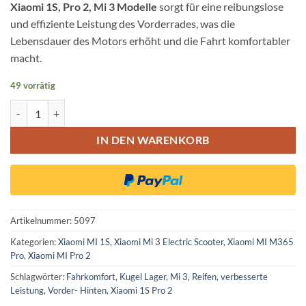
Xiaomi 1S, Pro 2, Mi 3 Modelle
sorgt für eine reibungslose
und effiziente Leistung des Vorderrades, was die
Lebensdauer des Motors erhöht und die Fahrt komfortabler
macht.
49 vorrätig
Xiaomi 1S Pro 2 Mi 3 Kugel Lager Reifen Vorne- Hinten Menge
IN DEN WARENKORB
Artikelnummer:
5097
Kategorien:
Xiaomi MI 1S
,
Xiaomi Mi 3 Electric Scooter
,
Xiaomi MI M365
Pro
,
Xiaomi MI Pro 2
Schlagwörter:
Fahrkomfort
,
Kugel Lager
,
Mi 3
,
Reifen
,
verbesserte
Leistung
,
Vorder- Hinten
,
Xiaomi 1S Pro 2