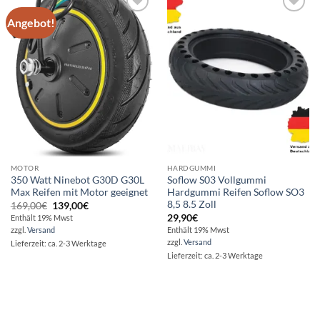
Angebot!
Auf die
Auf die
Wunschliste
Wunschliste
MOTOR
HARDGUMMI
350 Watt Ninebot G30D G30L
Soflow S03 Vollgummi
Max Reifen mit Motor geeignet
Hardgummi Reifen Soflow SO3
8,5 8.5 Zoll
Ursprünglicher
Aktueller
169,00
€
139,00
€
Preis
Preis
29,90
€
Enthält 19% Mwst
war:
ist:
zzgl.
Versand
Enthält 19% Mwst
169,00€
139,00€.
zzgl.
Versand
Lieferzeit: ca. 2-3 Werktage
Lieferzeit: ca. 2-3 Werktage