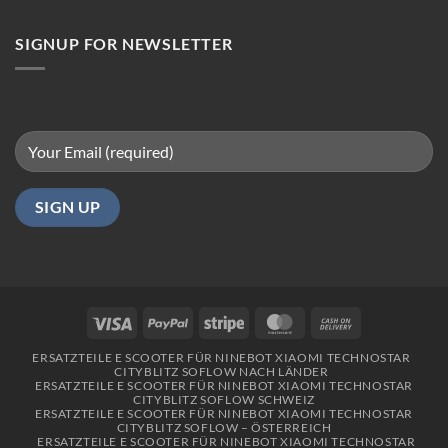
in
Berlin
SIGNUP FOR NEWSLETTER
Visa
PayPal
Stripe
MasterCard
Cash
On
ERSATZTEILE E SCOOTER FÜR NINEBOT XIAOMI TECHNOSTAR
Delivery
CITYBLITZ SOFLOW NACH LÄNDER
ERSATZTEILE E SCOOTER FÜR NINEBOT XIAOMI TECHNOSTAR
CITYBLITZ SOFLOW SCHWEIZ
ERSATZTEILE E SCOOTER FÜR NINEBOT XIAOMI TECHNOSTAR
CITYBLITZ SOFLOW – ÖSTERREICH
ERSATZTEILE E SCOOTER FÜR NINEBOT XIAOMI TECHNOSTAR