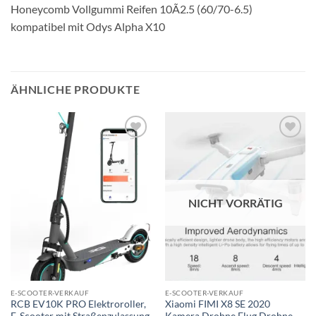
Honeycomb Vollgummi Reifen 10Ã2.5 (60/70-6.5)
kompatibel mit Odys Alpha X10
ÄHNLICHE PRODUKTE
Auf die
Auf die
Wunschliste
Wunschliste
NICHT VORRÄTIG
E-SCOOTER-VERKAUF
E-SCOOTER-VERKAUF
RCB EV10K PRO Elektroroller,
Xiaomi FIMI X8 SE 2020