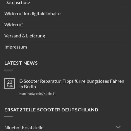
Datenschutz
Widerruf für digitale Inhalte
Widerruf
Versand & Lieferung
Impressum
LATEST NEWS
E-Scooter Reparatur: Tipps für reibungsloses Fahren
22
Sep.
in Berlin
für
Kommentare deaktiviert
E-
Scooter
Reparatur:
ERSATZTEILE SCOOTER DEUTSCHLAND
Tipps
für
reibungsloses
Ninebot Ersatzteile
Fahren