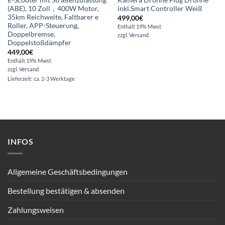
E-Scooter mit Straßenzulassung
Kamera Drohne Flug Drohne
(ABE), 10 Zoll，400W Motor,
inkl.Smart Controller Weiß
35km Reichweite, Faltbarer e
499,00
€
Roller, APP-Steuerung,
Enthält 19% Mwst
Doppelbremse,
zzgl.
Versand
Doppelstoßdämpfer
449,00
€
Enthält 19% Mwst
zzgl.
Versand
Lieferzeit: ca. 2-3 Werktage
INFOS
Allgemeine Geschäftsbedingungen
Bestellung bestätigen & absenden
Zahlungsweisen