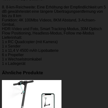
8. 8-km-Reichweite: Eine Erhöhung der Empfindlichkeit um 5
dB gewährleistet eine längere Übertragungsentfernung von
bis zu 8 km
Funktion: 4K 100Mbs Videos, 8KM Abstand, 3-Achsen-
Gimbal,
HDR-Video und Foto, Smart Tracking-Modus, 30M Optisch
Flow Positioning, Headless-Modus, Follow me-Modus
Lieferinhalt:
1 x RC Quadcopter (mit Kamera)
1 x Sender
1 x 11,4 V 4500 mAh Lipobatterie
6 x Propeller
1 x Wechselstromkabel
1 x Ladegerät
Ähnliche Produkte