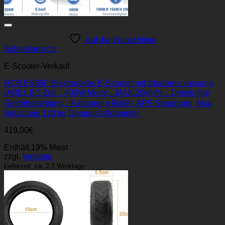
Auf die Wunschliste
Schnellansicht
E-Scooter-Verkauf
RCB EV85F Elektroroller, E-Scooter mit Straßenzulassung
(ABE), 8,5 Zoll，400W Motor，MAX 20km/H，Dreistufige
Getriebestellung，Faltbarer e Roller, APP-Steuerung, Max
Belastung 120 kg,Doppelstoßdämpfer
419,00
€
Enthält 19% Mwst
zzgl.
Versand
Lieferzeit: ca. 2-3 Werktage