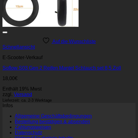
Auf die Wunschliste
Schnellansicht
E-Scooter-Verkauf
Soflow S03 Gen 2 Reifen Mantel Schlauch set 8,5 Zoll
18,00
€
Enthält 19% Mwst
zzgl.
Versand
Lieferzeit: ca. 2-3 Werktage
Infos
Allgemeine Geschäftsbedingungen
Bestellung bestätigen & absenden
Zahlungsweisen
Datenschutz