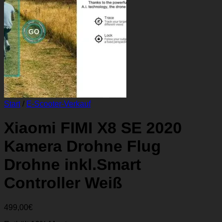
Start
/
E-Scooter-Verkauf
Xiaomi FIMI X8 SE 2020
Kamera Drohne Flug
Drohne inkl.Smart
Controller Weiß
499,00
€