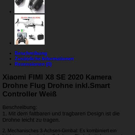
Beschreibung
Zusätzliche Informationen
Rezensionen (0)
Xiaomi FIMI X8 SE 2020 Kamera
Drohne Flug Drohne inkl.Smart
Controller Weiß
Beschreibung:
1. Mit dem faltbaren und tragbaren Design ist die
Drohne leicht zu tragen.
2. Mechanisches 3-Achsen-Gimbal: Es kombiniert ein