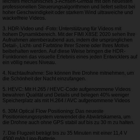
leichtes mechanisches 3-Achsen-Gimbal mit den neuesten
professionellen Steuerungsalgorithmen und liefert selbst bei
hoher Geschwindigkeit oder starkem Wind ultraweiche und
wackelfreie Videos.
3. HDR-Video und -Foto: Unterstützung für Videos mit
hohem Dynamikbereich. Mit der FIMI X8SE 2020 sehen Ihre
Aufnahmen atemberaubend aus, indem die ursprünglichen
Detail-, Licht- und Farbtöne Ihrer Szene oder Ihres Motivs
beibehalten werden. Auf diese Weise bringen die HDR-
Funktionen das visuelle Erlebnis eines jeden Entwicklers auf
ein völlig neues Niveau.
4. Nachtaufnahme: Sie können Ihre Drohne mitnehmen, um
die Schönheit der Nacht einzufangen.
5. HEVC: Mit H.265 / HEVC-Code aufgenommene Videos
bewahren Qualität und Details und belegen 40% weniger
Speicherplatz als mit H.264 / AVC aufgenommene Videos
6. 30M Optical Flow Positioning: Das neueste
Positionierungssystem verwendet die Abwärtskamera, um
die Drohne auch ohne GPS stabil auf bis zu 30 m zu halten.
7. Die Flugzeit beträgt bis zu 35 Minuten mit einer 11,4 V
4500 mAh Lipo-Batterie.