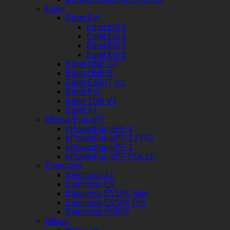
Egret
Egret Ey!
Egret Ey! 1
Egret Ey! 2
Egret Ey! 3
Egret Ey! 6
Egret ONE GT
Egret ONE S
Egret EIGHT V2
Egret Pro
Egret TEN V3
Egret X+
ePowerFun ePF
ePowerFun ePF-1
ePowerFun ePF-1 PRO
ePowerFun ePF-2
ePowerFun ePF-PULSE
Evercross
Evercross A1
Evercross EV
Evercross EV10K Max
Evercross EV10K Pro
Evercross EV85F
Hitway