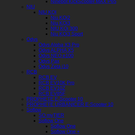
Ninebot KickScooter MAX P65
NIU
NIU KQI
Niu KQi2
Niu KQi3
NIU KQi 300
Niu KQi3 Sport
Odys
Odys Alpha X3 Pro
Odys ALPHA X5
Odys NEO e100
Odys Pax
Odys Zeta i10
RCB
RCB EV
RCB EV10K Pro
RCB EV10Z
RCB EV85F
PROPHETE E-Scooter 10
PROPHETE URBANICER E-Scooter 10
Soflow
SO myTIER
Soflow One
Soflow One
Soflow One +