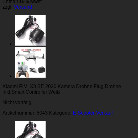
Enthält 19% Mwst
zzgl.
Versand
Xiaomi FIMI X8 SE 2020 Kamera Drohne Flug Drohne
inkl.Smart Controller Weiß
Nicht vorrätig
Artikelnummer:
5043
Kategorie:
E-Scooter-Verkauf