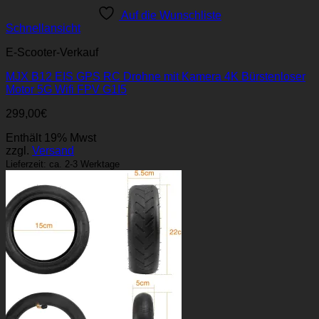
Auf die Wunschliste
Schnellansicht
E-Scooter-Verkauf
MJX B12 EIS GPS RC Drohne mit Kamera 4K Bürstenloser
Motor 5G Wifi FPV G1I5
299,00
€
Enthält 19% Mwst
zzgl.
Versand
Lieferzeit: ca. 2-3 Werktage