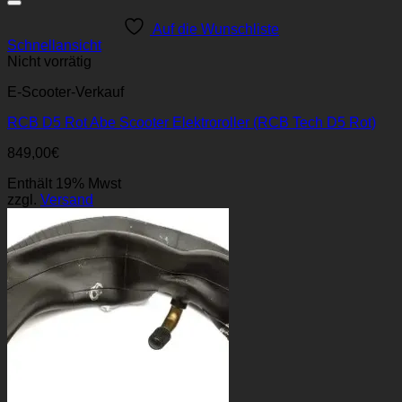
Auf die Wunschliste
Schnellansicht
Nicht vorrätig
E-Scooter-Verkauf
RCB D5 Rot Abe Scooter Elektroroller (RCB Tech D5 Rot)
849,00
€
Enthält 19% Mwst
zzgl.
Versand