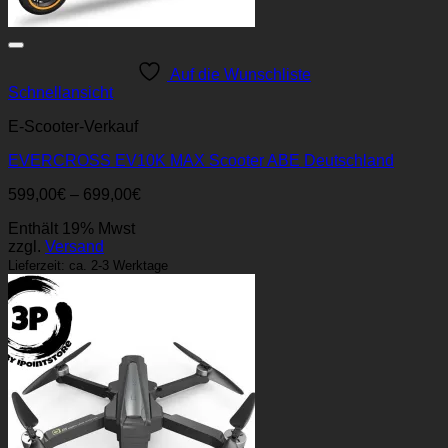
Auf die Wunschliste
Schnellansicht
E-Scooter-Verkauf
EVERCROSS EV10K MAX Scooter ABE Deutschland
Preisspanne:
599,00
€
–
699,00
€
599,00€
Enthält 19% Mwst
bis
zzgl.
Versand
699,00€
Lieferzeit: ca. 2-3 Werktage