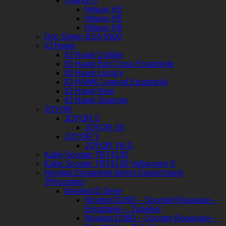
Hitway H
Hitway H3
Hitway H5
Hitway H9
Doc Green ESA 5000
iO Hawk
IO Hawk Collide
IO Hawk Exit Cross Ersatzteile
IO Hawk Legacy
IO HAWK Legend Ersatzteile
IO Hawk Nine
IO Hawk Sparrow
JOYOR
JOYOR S
JOYOR S5
JOYOR Y
JOYOR Y8-S
Kalle Scooter TBT4130
Kalle Scooter TBT4130 Vollgummi 8
Ninebot Ersatzteile Berlin Deutschland
3Pscooters
Ninebot D Serie
Ninebot D28D – Scooter Reparatur –
Ersatzteile – Zubehör
Ninebot D38D – Scooter Reparatur –