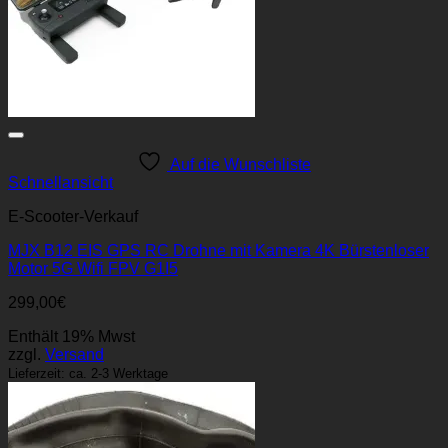
Auf die Wunschliste
Schnellansicht
E-Scooter-Verkauf
MJX B12 EIS GPS RC Drohne mit Kamera 4K Bürstenloser
Motor 5G Wifi FPV G1I5
299,00
€
Enthält 19% Mwst
zzgl.
Versand
Lieferzeit: ca. 2-3 Werktage