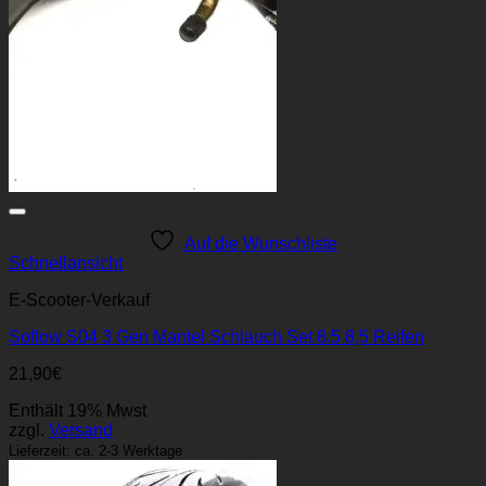
Auf die Wunschliste
Schnellansicht
E-Scooter-Verkauf
Soflow S04 3 Gen Mantel Schlauch Set 8.5 8,5 Reifen
21,90
€
Enthält 19% Mwst
zzgl.
Versand
Lieferzeit: ca. 2-3 Werktage