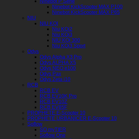
Ninebot P Serie
Ninebot KickScooter MAX P100
Ninebot KickScooter MAX P65
NIU
NIU KQI
Niu KQi2
Niu KQi3
NIU KQi 300
Niu KQi3 Sport
Odys
Odys Alpha X3 Pro
Odys ALPHA X5
Odys NEO e100
Odys Pax
Odys Zeta i10
RCB
RCB EV
RCB EV10K Pro
RCB EV10Z
RCB EV85F
PROPHETE E-Scooter 10
PROPHETE URBANICER E-Scooter 10
Soflow
SO myTIER
Soflow One