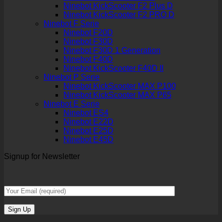
Ninebot KickScooter F2 Plus D
Ninebot KickScooter F2 PRO D
Ninebot F Serie
Ninebot F20D
Ninebot F30D
Ninebot F30D 1 Generation
Ninebot F40D
Ninebot KickScooter F40D II
Ninebot P Serie
Ninebot KickScooter MAX P100
Ninebot KickScooter MAX P65
Ninebot E Serie
Ninebot ES4
Ninebot E22D
Ninebot E25D
Ninebot E45D
Signup for Newsletter