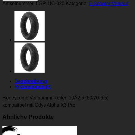
X3
Artikelnummer:
ESR-HC-020
Kategorie:
E-Scooter-Verkauf
Pro
Vollgummi
Reifen
10x2.5
(60/70-
6.5)
Honeycomb
Menge
Beschreibung
Rezensionen (0)
Honeycomb Vollgummi Reifen 10Ã2.5 (60/70-6.5)
kompatibel mit Odys Alpha X3 Pro
Ähnliche Produkte