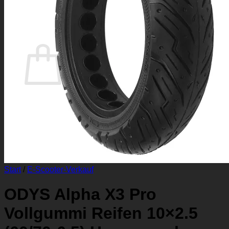
0
Warenkorb
Es befinden sich keine Produkte im Warenkorb.
Zurück zum Shop
Start
/
E-Scooter-Verkauf
ODYS Alpha X3 Pro
Vollgummi Reifen 10×2.5