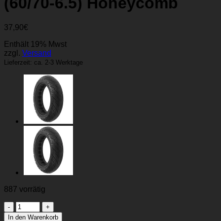
(60/70-6.5) Honeycomb
37,90
€
Enthält 19% Mwst
zzgl.
Versand
Lieferzeit: ca. 2-3 Werktage
887 vorrätig
ODYS
Alpha
In den Warenkorb