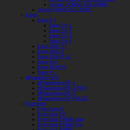
Denver DONAR SEL-10360
Denver THOR SCO-85351
Egret
Egret Ey!
Egret Ey! 1
Egret Ey! 2
Egret Ey! 3
Egret Ey! 6
Egret ONE GT
Egret ONE S
Egret EIGHT V2
Egret Pro
Egret TEN V3
Egret X+
ePowerFun ePF
ePowerFun ePF-1
ePowerFun ePF-1 PRO
ePowerFun ePF-2
ePowerFun ePF-PULSE
Evercross
Evercross A1
Evercross EV
Evercross EV10K Max
Evercross EV10K Pro
Evercross EV85F