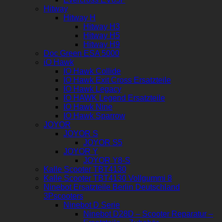
Hitway
Hitway H
Hitway H3
Hitway H5
Hitway H9
Doc Green ESA 5000
iO Hawk
IO Hawk Collide
IO Hawk Exit Cross Ersatzteile
IO Hawk Legacy
IO HAWK Legend Ersatzteile
IO Hawk Nine
IO Hawk Sparrow
JOYOR
JOYOR S
JOYOR S5
JOYOR Y
JOYOR Y8-S
Kalle Scooter TBT4130
Kalle Scooter TBT4130 Vollgummi 8
Ninebot Ersatzteile Berlin Deutschland
3Pscooters
Ninebot D Serie
Ninebot D28D – Scooter Reparatur –