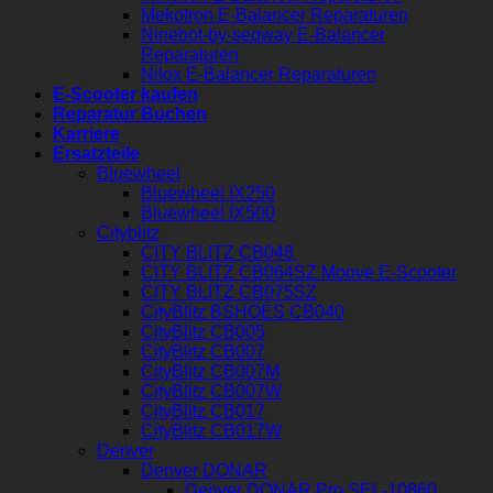
Mekotron E-Balancer Reparaturen
Ninebot-by-seqway E-Balancer
Reparaturen
Nilox E-Balancer Reparaturen
E-Scooter kaufen
Reparatur Buchen
Karriere
Ersatzteile
Bluewheel
Bluewheel IX250
Bluewheel IX500
Cityblitz
CITY BLITZ CB048
CITY BLITZ CB064SZ Moove E-Scooter
CITY BLITZ CB075SZ
CityBlitz BSHOES CB040
CityBlitz CB005
CityBlitz CB007
CityBlitz CB007M
CityBlitz CB007W
CityBlitz CB017
CityBlitz CB017W
Denver
Denver DONAR
Denver DONAR Pro SEL-10860