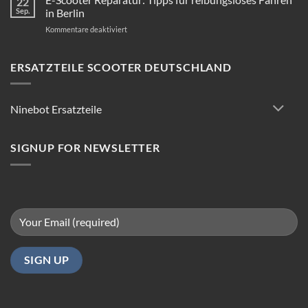
22
Sep.
in Berlin
für
Kommentare deaktiviert
E-
Scooter
Reparatur:
ERSATZTEILE SCOOTER DEUTSCHLAND
Tipps
für
reibungsloses
Ninebot Ersatzteile
Fahren
in
Berlin
SIGNUP FOR NEWSLETTER