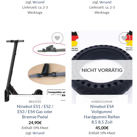
zzgl.
Versand
zzgl.
Versand
Lieferzeit: ca. 2-3
Lieferzeit: ca. 2-3
Werktage
Werktage
Auf die
Auf die
Wunschliste
Wunschliste
NICHT VORRÄTIG
BREMSE
HARDGUMMI
Ninebot ES1 / ES2 /
Ninebot ES4
ES3 / ES4 Gas oder
Vollgummi
Bremse Pedal
Hardgummi Reifen
8.5 8,5 Zoll
24,90
€
45,00
€
Enthält 19% Mwst
zzgl.
Versand
Enthält 19% Mwst