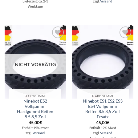
zzgl.
Versand
Lieferzeit: ca. 2-3
Werktage
Auf die
Auf die
Wunschliste
Wunschliste
NICHT VORRÄTIG
HARDGUMMI
HARDGUMMI
Ninebot ES2
Ninebot ES1 ES2 ES3
Vollgummi
ES4 Vollgummi
Hardgummi Reifen
Reifen 8.5 8,5 Zoll
8.5 8,5 Zoll
Ersatz
45,00
€
45,00
€
Enthält 19% Mwst
Enthält 19% Mwst
zzgl.
Versand
zzgl.
Versand