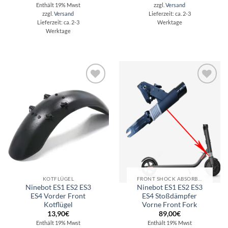
Enthält 19% Mwst
zzgl.
Versand
zzgl.
Versand
Lieferzeit: ca. 2-3
Lieferzeit: ca. 2-3
Werktage
Werktage
Auf die
Auf die
Wunschliste
Wunschliste
KOTFLÜGEL
FRONT SHOCK ABSORBER
Ninebot ES1 ES2 ES3
Ninebot ES1 ES2 ES3
ES4 Vorder Front
ES4 Stoßdämpfer
Kotflügel
Vorne Front Fork
13,90
€
89,00
€
Enthält 19% Mwst
Enthält 19% Mwst