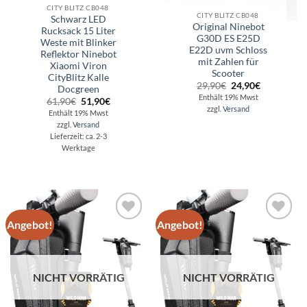
CITY BLITZ CB048
CITY BLITZ CB048
Schwarz LED
Original Ninebot
Rucksack 15 Liter
G30D ES E25D
Weste mit Blinker
E22D uvm Schloss
Reflektor Ninebot
mit Zahlen für
Xiaomi Viron
Scooter
CityBlitz Kalle
Ursprünglicher
Aktueller
29,90
€
24,90
€
Docgreen
Preis
Preis
Enthält 19% Mwst
Ursprünglicher
Aktueller
61,90
€
51,90
€
war:
ist:
Preis
Preis
zzgl.
Versand
29,90€
24,90€.
Enthält 19% Mwst
war:
ist:
zzgl.
Versand
61,90€
51,90€.
Lieferzeit: ca. 2-3
Werktage
Angebot!
Angebot!
Auf die
Auf die
Wunschliste
Wunschliste
NICHT VORRÄTIG
NICHT VORRÄTIG