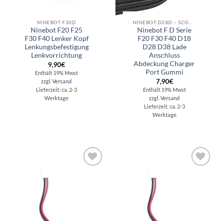
NINEBOT F20D
NINEBOT D28D – SCOOTER REPARATUR - ERSATZTEILE - ZUBEHÖR
Ninebot F20 F25
Ninebot F D Serie
F30 F40 Lenker Kopf
F20 F30 F40 D18
Lenkungsbefestigung
D28 D38 Lade
Lenkvorrichtung
Anschluss
Abdeckung Charger
9,90
€
Port Gummi
Enthält 19% Mwst
7,90
€
zzgl.
Versand
Enthält 19% Mwst
Lieferzeit: ca. 2-3
zzgl.
Versand
Werktage
Lieferzeit: ca. 2-3
Werktage
Auf die
Auf die
Wunschliste
Wunschliste