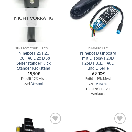
Wunschliste
Wunschliste
NICHT VORRÄTIG
NINEBOT D28D – SCOOTER REPARATUR - ERSATZTEILE - ZUBEHÖR
DASHBOARD
Ninebot F25 F20
Ninebot Dashboard
F30 F40 D28 D38
mit Display F20D
Seitenständer Kick
F25D F30D F40D
Ständer Kickstand
und D Serie
19,90
€
69,00
€
Enthält 19% Mwst
Enthält 19% Mwst
zzgl.
Versand
zzgl.
Versand
Lieferzeit: ca. 2-3
Werktage
Auf die
Auf die