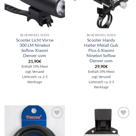
BLUEWHEEL IX500
BLUEWHEEL IX500
Scooter Licht Vorne
Scooter Handy
300 LM Ninebot
Halter Metall Gub
Soflow Xiaomi
Plus 6 Xiaomi
Denver uvm
Ninebot Soflow
Denver uvm
21,90
€
29,90
€
Enthält 19% Mwst
zzgl.
Versand
Enthält 19% Mwst
zzgl.
Versand
Lieferzeit: ca. 2-3
Werktage
Lieferzeit: ca. 2-3
Werktage
Auf die
Auf die
Wunschliste
Wunschliste