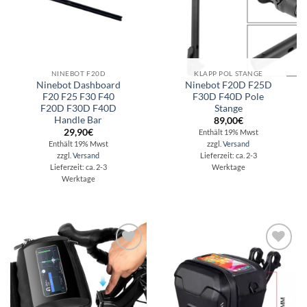
NINEBOT F20D
KLAPP POL STANGE
Ninebot Dashboard
Ninebot F20D F25D
F20 F25 F30 F40
F30D F40D Pole
F20D F30D F40D
Stange
Handle Bar
89,00
€
29,90
€
Enthält 19% Mwst
Enthält 19% Mwst
zzgl.
Versand
zzgl.
Versand
Lieferzeit: ca. 2-3
Lieferzeit: ca. 2-3
Werktage
Werktage
Auf die
Auf die
Wunschliste
Wunschliste