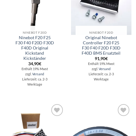
NINEBOT F20D
NINEBOT F20D
Ninebot F20 F25
Original Ninebot
F30 F40 F20D F30D
Controller F20 F25
F40D Original
F30 F40 F20D F30D
Kickstand
F40D BMS Ersatzteil
Kickständer
91,90
€
34,90
€
Enthält 19% Mwst
Enthält 19% Mwst
zzgl.
Versand
zzgl.
Versand
Lieferzeit: ca. 2-3
Lieferzeit: ca. 2-3
Werktage
Werktage
Auf die
Auf die
Wunschliste
Wunschliste