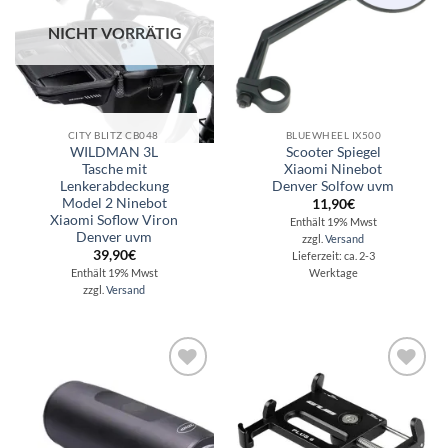
NICHT VORRÄTIG
CITY BLITZ CB048
BLUEWHEEL IX500
WILDMAN 3L
Scooter Spiegel
Tasche mit
Xiaomi Ninebot
Lenkerabdeckung
Denver Solfow uvm
Model 2 Ninebot
11,90
€
Xiaomi Soflow Viron
Enthält 19% Mwst
Denver uvm
zzgl.
Versand
39,90
€
Lieferzeit: ca. 2-3
Enthält 19% Mwst
Werktage
zzgl.
Versand
Auf die
Auf die
Wunschliste
Wunschliste