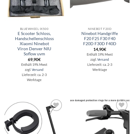
BLUEWHEEL IX500
NINEBOT F20D
E Scooter Schloss,
Ninebot Handgriffe
Handschellenschloss
F20 F25 F30 F40
Xiaomi Ninebot
F20D F30D F40D
Viron Denver NIU
14,90
€
Soflow uvm
Enthält 19% Mwst
69,90
€
zzgl.
Versand
Enthält 19% Mwst
Lieferzeit: ca. 2-3
zzgl.
Versand
Werktage
Lieferzeit: ca. 2-3
Werktage
Auf die
Auf die
Wunschliste
Wunschliste