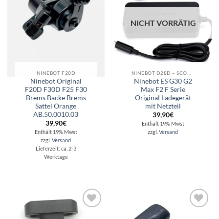
NICHT VORRÄTIG
NINEBOT F20D
NINEBOT D28D – SCOOTER REPARATUR - ERSATZTEILE - ZUBEHÖR
Ninebot Original
Ninebot ES G30 G2
F20D F30D F25 F30
Max F2 F Serie
Brems Backe Brems
Original Ladegerät
Sattel Orange
mit Netzteil
AB.50.0010.03
39,90
€
39,90
€
Enthält 19% Mwst
Enthält 19% Mwst
zzgl.
Versand
zzgl.
Versand
Lieferzeit: ca. 2-3
Werktage
Auf die
Auf die