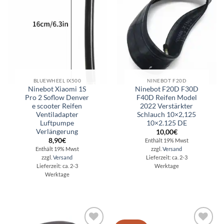
Wunschliste
Wunschliste
BLUEWHEEL IX500
NINEBOT F20D
Ninebot Xiaomi 1S
Ninebot F20D F30D
Pro 2 Soflow Denver
F40D Reifen Model
e scooter Reifen
2022 Verstärkter
Ventiladapter
Schlauch 10×2,125
Luftpumpe
10×2.125 DE
Verlängerung
10,00
€
8,90
€
Enthält 19% Mwst
Enthält 19% Mwst
zzgl.
Versand
zzgl.
Versand
Lieferzeit: ca. 2-3
Lieferzeit: ca. 2-3
Werktage
Werktage