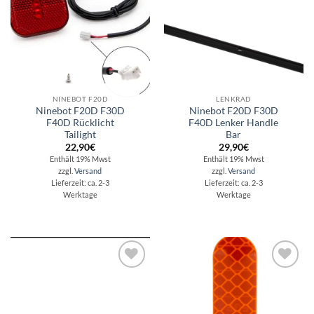
NINEBOT F20D
LENKRAD
Ninebot F20D F30D
Ninebot F20D F30D
F40D Rücklicht
F40D Lenker Handle
Tailight
Bar
22,90
€
29,90
€
Enthält 19% Mwst
Enthält 19% Mwst
zzgl.
Versand
zzgl.
Versand
Lieferzeit: ca. 2-3
Lieferzeit: ca. 2-3
Werktage
Werktage
Auf die
Auf die
Wunschliste
Wunschliste