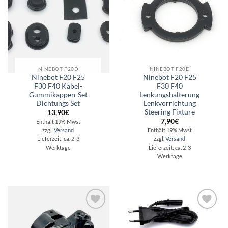
NINEBOT F20D
NINEBOT F20D
Ninebot F20 F25
Ninebot F20 F25
F30 F40 Kabel-
F30 F40
Gummikappen-Set
Lenkungshalterung
Dichtungs Set
Lenkvorrichtung
Steering Fixture
13,90
€
7,90
€
Enthält 19% Mwst
zzgl.
Versand
Enthält 19% Mwst
zzgl.
Versand
Lieferzeit: ca. 2-3
Werktage
Lieferzeit: ca. 2-3
Werktage
Auf die
Auf die
Wunschliste
Wunschliste