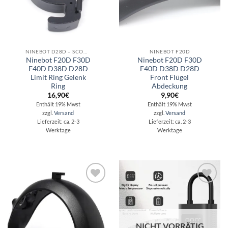
NINEBOT D28D – SCOOTER REPARATUR - ERSATZTEILE - ZUBEHÖR
NINEBOT F20D
Ninebot F20D F30D
Ninebot F20D F30D
F40D D38D D28D
F40D D38D D28D
Limit Ring Gelenk
Front Flügel
Ring
Abdeckung
16,90
€
9,90
€
Enthält 19% Mwst
Enthält 19% Mwst
zzgl.
Versand
zzgl.
Versand
Lieferzeit: ca. 2-3
Lieferzeit: ca. 2-3
Werktage
Werktage
Auf die
Auf die
Wunschliste
Wunschliste
NICHT VORRÄTIG