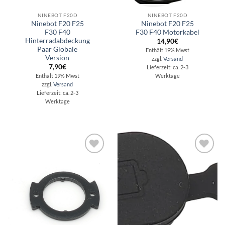
NINEBOT F20D
NINEBOT F20D
Ninebot F20 F25
Ninebot F20 F25
F30 F40
F30 F40 Motorkabel
Hinterradabdeckung
14,90
€
Paar Globale
Enthält 19% Mwst
Version
zzgl.
Versand
7,90
€
Lieferzeit: ca. 2-3
Enthält 19% Mwst
Werktage
zzgl.
Versand
Lieferzeit: ca. 2-3
Werktage
Auf die
Auf die
Wunschliste
Wunschliste