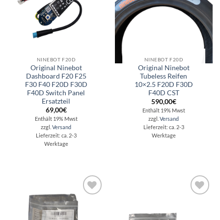
NINEBOT F20D
NINEBOT F20D
Original Ninebot
Original Ninebot
Dashboard F20 F25
Tubeless Reifen
F30 F40 F20D F30D
10×2.5 F20D F30D
F40D Switch Panel
F40D CST
Ersatzteil
590,00
€
69,00
€
Enthält 19% Mwst
Enthält 19% Mwst
zzgl.
Versand
zzgl.
Versand
Lieferzeit: ca. 2-3
Lieferzeit: ca. 2-3
Werktage
Werktage
Auf die
Auf die
Wunschliste
Wunschliste