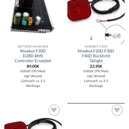
Wunschliste
Wunschliste
BATTERIE MANAGER
NINEBOT F20D
Ninebot F30D
Ninebot F20D F30D
D28D BMS
F40D Rücklicht
Controller Ersatzteil
Tailight
89,00
€
22,90
€
Enthält 19% Mwst
Enthält 19% Mwst
zzgl.
Versand
zzgl.
Versand
Lieferzeit: ca. 2-3
Lieferzeit: ca. 2-3
Werktage
Werktage
Auf die
Auf die
Wunschliste
Wunschliste