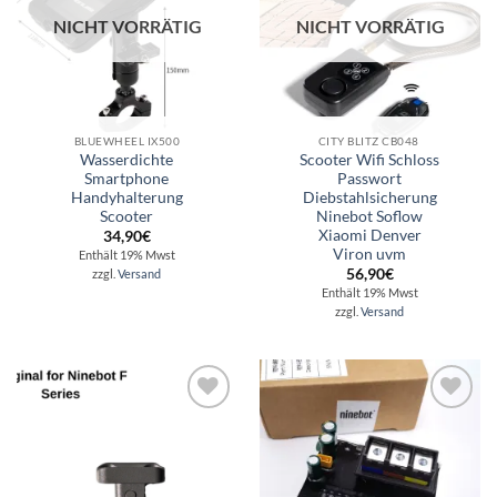
NICHT VORRÄTIG
NICHT VORRÄTIG
BLUEWHEEL IX500
CITY BLITZ CB048
Wasserdichte
Scooter Wifi Schloss
Smartphone
Passwort
Handyhalterung
Diebstahlsicherung
Scooter
Ninebot Soflow
Xiaomi Denver
34,90
€
Viron uvm
Enthält 19% Mwst
56,90
€
zzgl.
Versand
Enthält 19% Mwst
zzgl.
Versand
Auf die
Auf die
Wunschliste
Wunschliste