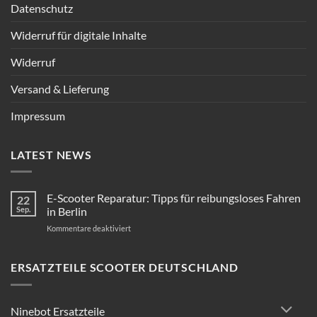
Datenschutz
Widerruf für digitale Inhalte
Widerruf
Versand & Lieferung
Impressum
LATEST NEWS
E-Scooter Reparatur: Tipps für reibungsloses Fahren
22
Sep.
in Berlin
für
Kommentare deaktiviert
E-
Scooter
Reparatur:
ERSATZTEILE SCOOTER DEUTSCHLAND
Tipps
für
reibungsloses
Ninebot Ersatzteile
Fahren