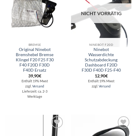
NICHT VORRÄTIG
BREMSE
NINEBOT F20D
Original Ninebot
Ninebot
Bremshebel Bremse
Wasserdichte
Klingel F20 F25 F30
Schutzabdeckung
F40 F20D F30D
Dashboard F20D
F40D Ersatz
F30D F40D F25-F40
39,90
€
12,90
€
Enthält 19% Mwst
Enthält 19% Mwst
zzgl.
Versand
zzgl.
Versand
Lieferzeit: ca. 2-3
Werktage
Auf die
Auf die