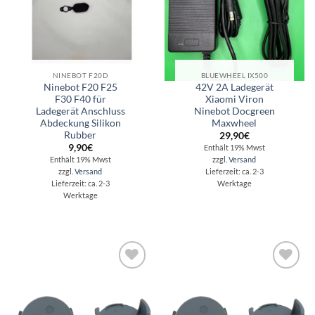
NINEBOT F20D
BLUEWHEEL IX500
Ninebot F20 F25
42V 2A Ladegerät
F30 F40 für
Xiaomi Viron
Ladegerät Anschluss
Ninebot Docgreen
Abdeckung Silikon
Maxwheel
Rubber
29,90
€
9,90
€
Enthält 19% Mwst
Enthält 19% Mwst
zzgl.
Versand
zzgl.
Versand
Lieferzeit: ca. 2-3
Lieferzeit: ca. 2-3
Werktage
Werktage
Auf die
Auf die
Wunschliste
Wunschliste