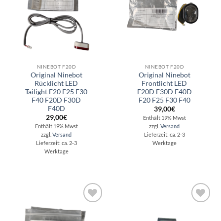
NINEBOT F20D
NINEBOT F20D
Original Ninebot
Original Ninebot
Rücklicht LED
Frontlicht LED
Tailight F20 F25 F30
F20D F30D F40D
F40 F20D F30D
F20 F25 F30 F40
F40D
39,00
€
29,00
€
Enthält 19% Mwst
Enthält 19% Mwst
zzgl.
Versand
zzgl.
Versand
Lieferzeit: ca. 2-3
Lieferzeit: ca. 2-3
Werktage
Werktage
Auf die
Auf die
Wunschliste
Wunschliste