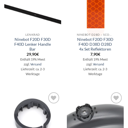
LENKRAD
NINEBOT D28D – SCOOTER REPARATUR - ERSATZTEILE - ZUBEHÖR
Ninebot F20D F30D
Ninebot F20D F30D
F40D Lenker Handle
F40D D38D D28D
Bar
4x Set Reflektoren
29,90
€
7,90
€
Enthält 19% Mwst
Enthält 19% Mwst
zzgl.
Versand
zzgl.
Versand
Lieferzeit: ca. 2-3
Lieferzeit: ca. 2-3
Werktage
Werktage
Auf die
Auf die
Wunschliste
Wunschliste