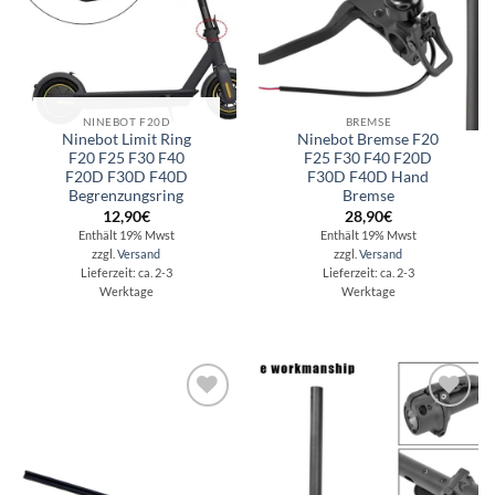
NINEBOT F20D
BREMSE
Ninebot Limit Ring
Ninebot Bremse F20
F20 F25 F30 F40
F25 F30 F40 F20D
F20D F30D F40D
F30D F40D Hand
Begrenzungsring
Bremse
12,90
€
28,90
€
Enthält 19% Mwst
Enthält 19% Mwst
zzgl.
Versand
zzgl.
Versand
Lieferzeit: ca. 2-3
Lieferzeit: ca. 2-3
Werktage
Werktage
Auf die
Auf die
Wunschliste
Wunschliste