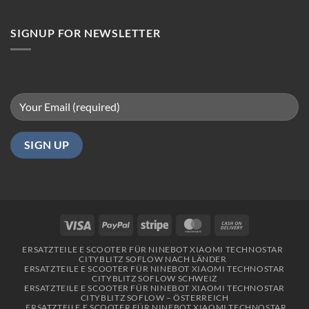
in
Berlin
SIGNUP FOR NEWSLETTER
Visa
PayPal
Stripe
MasterCard
Cash
On
ERSATZTEILE E SCOOTER FÜR NINEBOT XIAOMI TECHNOSTAR
Delivery
CITYBLITZ SOFLOW NACH LÄNDER
ERSATZTEILE E SCOOTER FÜR NINEBOT XIAOMI TECHNOSTAR
CITYBLITZ SOFLOW SCHWEIZ
ERSATZTEILE E SCOOTER FÜR NINEBOT XIAOMI TECHNOSTAR
CITYBLITZ SOFLOW – ÖSTERREICH
ERSATZTEILE E SCOOTER FÜR NINEBOT XIAOMI TECHNOSTAR