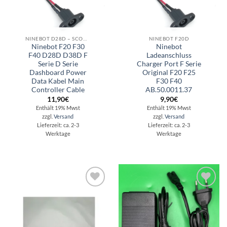
NINEBOT D28D – SCOOTER REPARATUR - ERSATZTEILE - ZUBEHÖR
NINEBOT F20D
Ninebot F20 F30
Ninebot
F40 D28D D38D F
Ladeanschluss
Serie D Serie
Charger Port F Serie
Dashboard Power
Original F20 F25
Data Kabel Main
F30 F40
Controller Cable
AB.50.0011.37
11,90
€
9,90
€
Enthält 19% Mwst
Enthält 19% Mwst
zzgl.
Versand
zzgl.
Versand
Lieferzeit: ca. 2-3
Lieferzeit: ca. 2-3
Werktage
Werktage
Auf die
Auf die
Wunschliste
Wunschliste