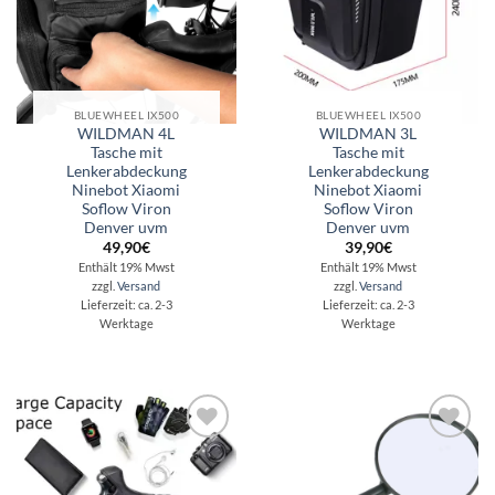
BLUEWHEEL IX500
BLUEWHEEL IX500
WILDMAN 4L
WILDMAN 3L
Tasche mit
Tasche mit
Lenkerabdeckung
Lenkerabdeckung
Ninebot Xiaomi
Ninebot Xiaomi
Soflow Viron
Soflow Viron
Denver uvm
Denver uvm
49,90
€
39,90
€
Enthält 19% Mwst
Enthält 19% Mwst
zzgl.
Versand
zzgl.
Versand
Lieferzeit: ca. 2-3
Lieferzeit: ca. 2-3
Werktage
Werktage
Auf die
Auf die
Wunschliste
Wunschliste