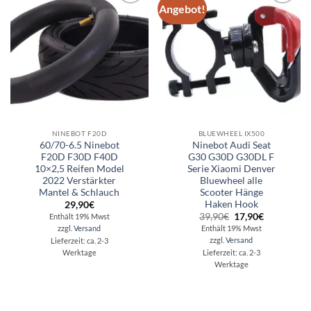
Angebot!
Auf die
Auf die
Wunschliste
Wunschliste
NINEBOT F20D
BLUEWHEEL IX500
60/70-6.5 Ninebot
Ninebot Audi Seat
F20D F30D F40D
G30 G30D G30DL F
10×2,5 Reifen Model
Serie Xiaomi Denver
2022 Verstärkter
Bluewheel alle
Mantel & Schlauch
Scooter Hänge
Haken Hook
29,90
€
Ursprünglicher
Aktueller
39,90
€
17,90
€
Enthält 19% Mwst
Preis
Preis
zzgl.
Versand
Enthält 19% Mwst
war:
ist:
zzgl.
Versand
Lieferzeit: ca. 2-3
39,90€
17,90€.
Werktage
Lieferzeit: ca. 2-3
Werktage