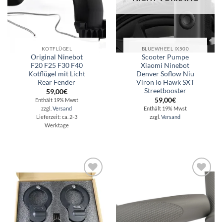
KOTFLÜGEL
BLUEWHEEL IX500
Original Ninebot
Scooter Pumpe
F20 F25 F30 F40
Xiaomi Ninebot
Kotflügel mit Licht
Denver Soflow Niu
Rear Fender
Viron Io Hawk SXT
Streetbooster
59,00
€
59,00
€
Enthält 19% Mwst
zzgl.
Versand
Enthält 19% Mwst
zzgl.
Versand
Lieferzeit: ca. 2-3
Werktage
Auf die
Auf die
Wunschliste
Wunschliste