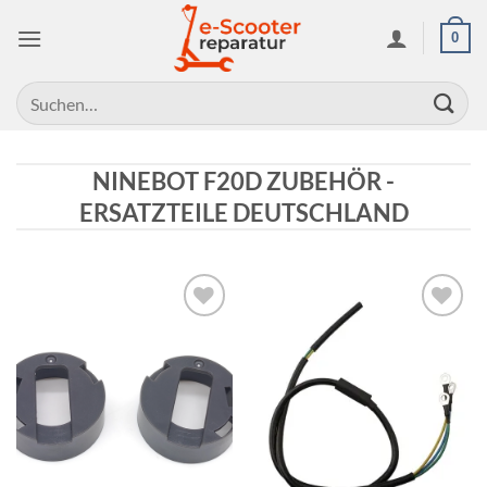
Zum
0
Inhalt
springen
Suchen
nach:
NINEBOT F20D ZUBEHÖR -
ERSATZTEILE DEUTSCHLAND
Auf die
Auf die
Wunschliste
Wunschliste