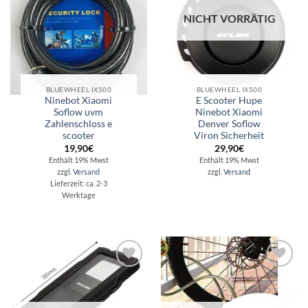
NICHT VORRÄTIG
BLUEWHEEL IX500
BLUEWHEEL IX500
Ninebot Xiaomi
E Scooter Hupe
Soflow uvm
Ninebot Xiaomi
Zahlenschloss e
Denver Soflow
scooter
Viron Sicherheit
19,90
€
29,90
€
Enthält 19% Mwst
Enthält 19% Mwst
zzgl.
Versand
zzgl.
Versand
Lieferzeit: ca. 2-3
Werktage
Auf die
Auf die
Wunschliste
Wunschliste