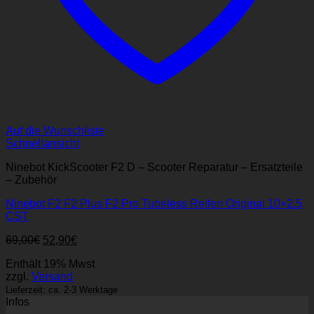
Auf die Wunschliste
Schnellansicht
Ninebot KickScooter F2 D – Scooter Reparatur – Ersatzteile
– Zubehör
Ninebot F2 F2 Plus F2 Pro Tubeless Reifen Original 10×2.5
CST
Ursprünglicher
Aktueller
69,00
€
52,90
€
Preis
Preis
Enthält 19% Mwst
war:
ist:
zzgl.
Versand
69,00€
52,90€.
Lieferzeit: ca. 2-3 Werktage
Infos