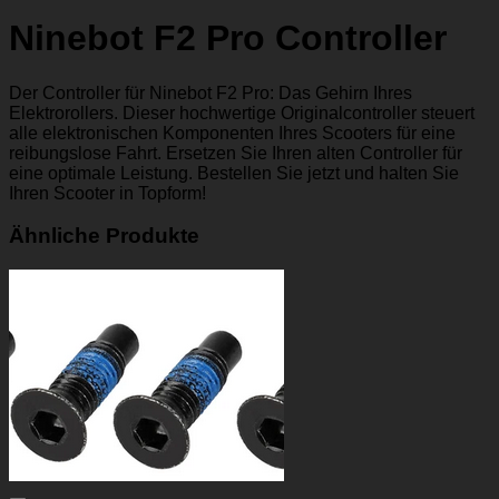
Ninebot F2 Pro Controller
Der Controller für Ninebot F2 Pro: Das Gehirn Ihres
Elektrorollers. Dieser hochwertige Originalcontroller steuert
alle elektronischen Komponenten Ihres Scooters für eine
reibungslose Fahrt. Ersetzen Sie Ihren alten Controller für
eine optimale Leistung. Bestellen Sie jetzt und halten Sie
Ihren Scooter in Topform!
Ähnliche Produkte