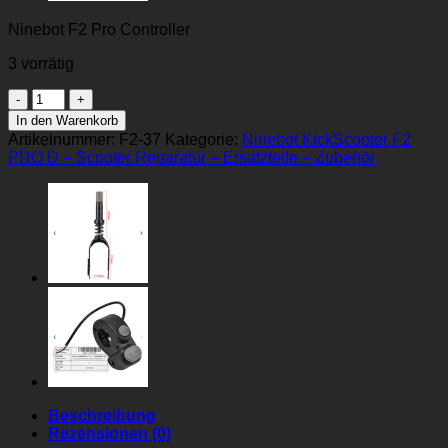
Ninebot F2 Pro Controller
3 vorrätig
Ninebot
F2
In den Warenkorb
Pro
Artikelnummer:
F2-37
Kategorie:
Ninebot KickScooter F2
Original
PRO D – Scooter Reparatur – Ersatzteile – Zubehör
Controller
Menge
Beschreibung
Rezensionen (0)