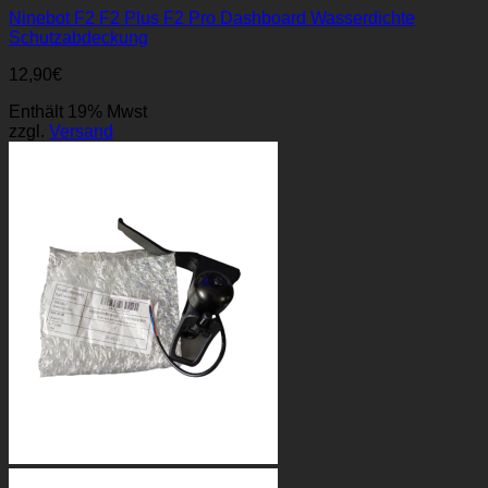
Ninebot F2 F2 Plus F2 Pro Dashboard Wasserdichte
Schutzabdeckung
12,90
€
Enthält 19% Mwst
zzgl.
Versand