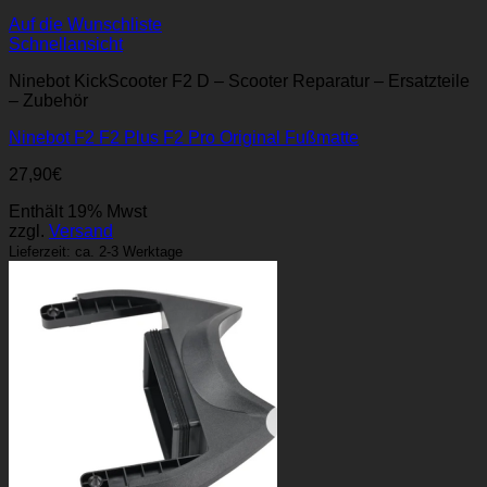
Auf die Wunschliste
Schnellansicht
Ninebot KickScooter F2 D – Scooter Reparatur – Ersatzteile
– Zubehör
Ninebot F2 F2 Plus F2 Pro Original Fußmatte
27,90
€
Enthält 19% Mwst
zzgl.
Versand
Lieferzeit: ca. 2-3 Werktage