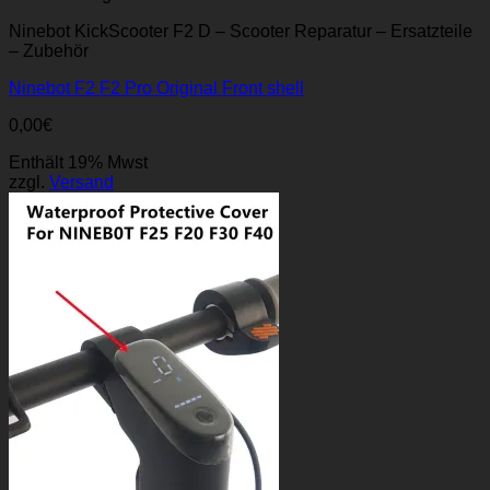
Ninebot KickScooter F2 D – Scooter Reparatur – Ersatzteile
– Zubehör
Ninebot F2 F2 Pro Original Front shell
0,00
€
Enthält 19% Mwst
zzgl.
Versand