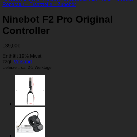
Reparatur – Ersatzteile – Zubehör
Ninebot F2 Pro Original
Controller
139,00
€
Enthält 19% Mwst
zzgl.
Versand
Lieferzeit: ca. 2-3 Werktage