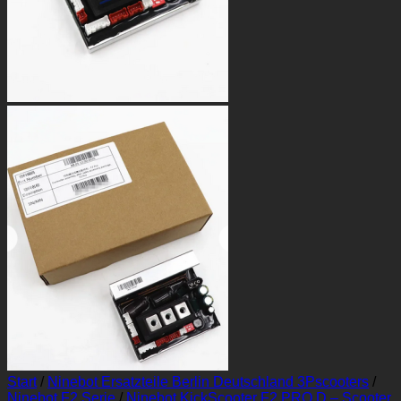
Start
/
Ninebot Ersatzteile Berlin Deutschland 3Pscooters
/
Ninebot F2 Serie
/
Ninebot KickScooter F2 PRO D – Scooter