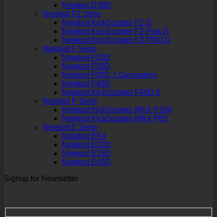
Ninebot D38D
Ninebot F2 Serie
Ninebot KickScooter F2 D
Ninebot KickScooter F2 Plus D
Ninebot KickScooter F2 PRO D
Ninebot F Serie
Ninebot F20D
Ninebot F30D
Ninebot F30D 1 Generation
Ninebot F40D
Ninebot KickScooter F40D II
Ninebot P Serie
Ninebot KickScooter MAX P100
Ninebot KickScooter MAX P65
Ninebot E Serie
Ninebot ES4
Ninebot E22D
Ninebot E25D
Ninebot E45D
Signup for Newsletter