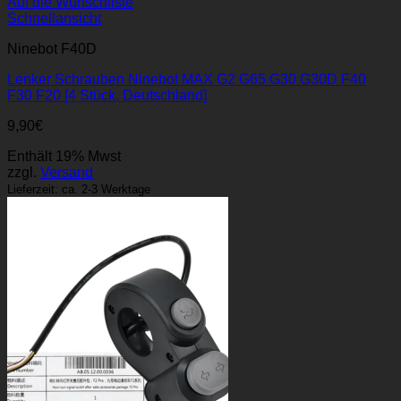
Auf die Wunschliste
Schnellansicht
Ninebot F40D
Lenker Schrauben Ninebot MAX G2 G65 G30 G30D F40
F30 F20 [4 Stück, Deutschland]
9,90
€
Enthält 19% Mwst
zzgl.
Versand
Lieferzeit: ca. 2-3 Werktage