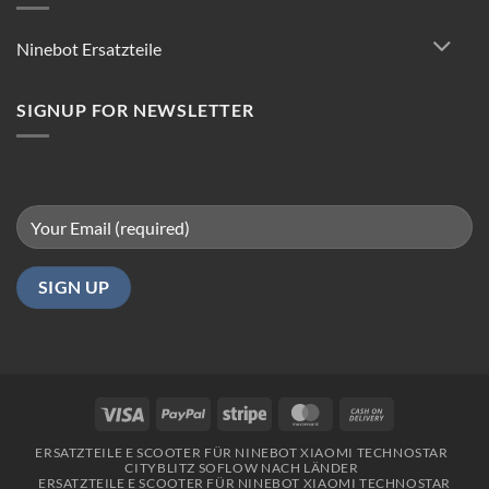
für
reibungsloses
Ninebot Ersatzteile
Fahren
in
Berlin
SIGNUP FOR NEWSLETTER
Visa
PayPal
Stripe
MasterCard
Cash
On
ERSATZTEILE E SCOOTER FÜR NINEBOT XIAOMI TECHNOSTAR
Delivery
CITYBLITZ SOFLOW NACH LÄNDER
ERSATZTEILE E SCOOTER FÜR NINEBOT XIAOMI TECHNOSTAR