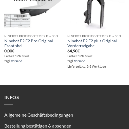
NINEBOT KICKSCOOTER F2 D – SCOOTER REPARATUR – ERSATZTEILE – ZUBEHÖR
NINEBOT KICKSCOOTER F2 D – SCOOTER REPARATUR – ERSATZTEILE – ZUBEHÖR
Ninebot F2 F2 Pro Original
Ninebot F2 F2 plus Original
Front shell
Vorderradgabel
0,00
€
64,90
€
Enthält 19% Mwst
Enthält 19% Mwst
zzgl.
Versand
zzgl.
Versand
Lieferzeit: ca. 2-3 Werktage
INFOS
Allgemeine Geschäftsbedingungen
Bestellung bestätigen & absenden