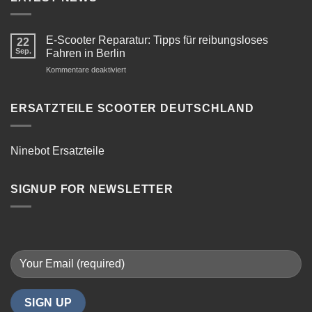
E-Scooter Reparatur: Tipps für reibungsloses
22
Sep.
Fahren in Berlin
für
Kommentare deaktiviert
E-
Scooter
Reparatur:
ERSATZTEILE SCOOTER DEUTSCHLAND
Tipps
für
reibungsloses
Ninebot Ersatzteile
Fahren
in
Berlin
SIGNUP FOR NEWSLETTER