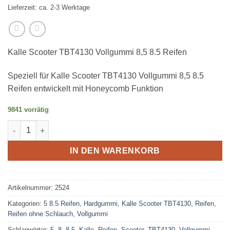
Lieferzeit: ca. 2-3 Werktage
Kalle Scooter TBT4130 Vollgummi 8,5 8.5 Reifen
Speziell für Kalle Scooter TBT4130 Vollgummi 8,5 8.5
Reifen entwickelt mit Honeycomb Funktion
9841 vorrätig
Kalle Scooter TBT4130 Vollgummi 8,5 8.5 Reifen Menge
IN DEN WARENKORB
Artikelnummer:
2524
Kategorien:
5 8.5 Reifen
,
Hardgummi
,
Kalle Scooter TBT4130
,
Reifen
,
Reifen ohne Schlauch
,
Vollgummi
Schlagwörter:
5
,
8
,
8.5
,
Kalle
,
Reifen
,
Scooter
,
TBT4130
,
Vollgummi