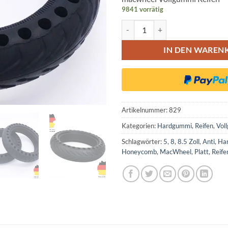
9841 vorrätig
MacWheel Scooter 8,5 Zoll Vol
IN DEN WAREN
Artikelnummer:
829
Kategorien:
Hardgummi
,
Reifen
,
Vol
Schlagwörter:
5
,
8
,
8.5 Zoll
,
Anti
,
Ha
Honeycomb
,
MacWheel
,
Platt
,
Reife