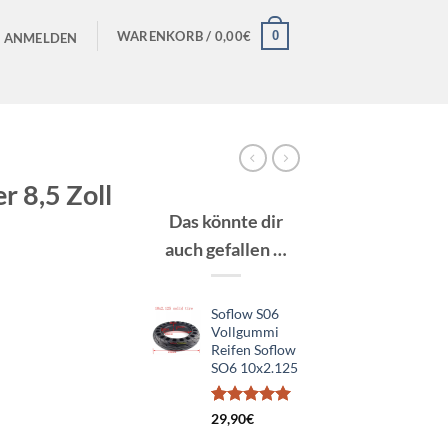
0
WARENKORB /
0,00
€
ANMELDEN
 8,5 Zoll
Das könnte dir
n
auch gefallen …
Soflow S06
Vollgummi
Reifen Soflow
SO6 10x2.125
Bewertet
4
29,90
€
mit
5.00