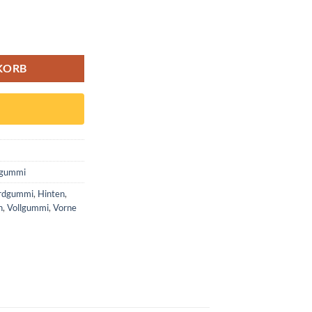
von 5,
basierend
auf
lgummi Reifen Honeycomb Menge
Kundenbewertungen
KORB
lgummi
rdgummi
,
Hinten
,
n
,
Vollgummi
,
Vorne