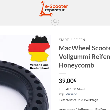
START
/
REIFEN
MacWheel Scooter
Auf die
Vollgummi Reife
Wunschliste
Honeycomb
39,00
€
Enthält 19% Mwst
zzgl.
Versand
Lieferzeit: ca. 2-3 Werktage
macwheel Vollgummi Reifen