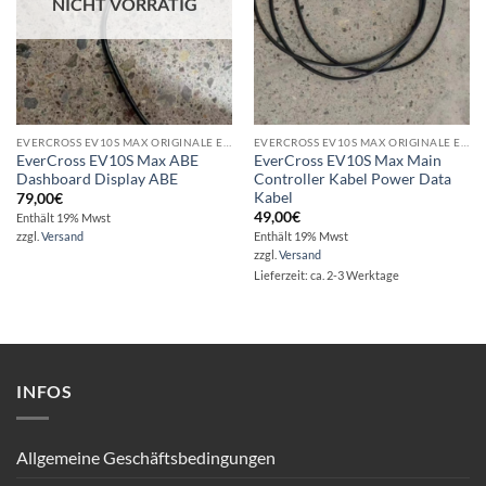
NICHT VORRÄTIG
EVERCROSS EV10S MAX ORIGINALE ERSATZTEILE - REPARATUR - VERKAUF
EVERCROSS EV10S MAX ORIGINALE ERSATZTEILE - REPARATUR - VERKAUF
EverCross EV10S Max ABE
EverCross EV10S Max Main
Dashboard Display ABE
Controller Kabel Power Data
Kabel
79,00
€
49,00
€
Enthält 19% Mwst
zzgl.
Versand
Enthält 19% Mwst
zzgl.
Versand
Lieferzeit: ca. 2-3 Werktage
INFOS
Allgemeine Geschäftsbedingungen