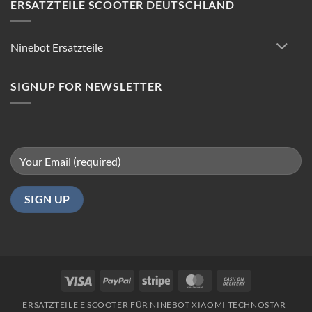
Reparatur:
ERSATZTEILE SCOOTER DEUTSCHLAND
Tipps
für
reibungsloses
Ninebot Ersatzteile
Fahren
in
Berlin
SIGNUP FOR NEWSLETTER
Visa
PayPal
Stripe
MasterCard
Cash
On
ERSATZTEILE E SCOOTER FÜR NINEBOT XIAOMI TECHNOSTAR
Delivery