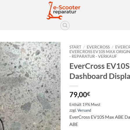
START
/
EVERCROSS
/
EVERCR
EVERCROSS EV10S MAX ORIGIN
- REPARATUR - VERKAUF
Auf die
EverCross EV10
Wunschliste
Dashboard Displ
79,00
€
Enthält 19% Mwst
zzgl.
Versand
EverCross EV10S Max ABE Da
ABE