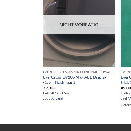
Wunschliste
NICHT VORRÄTIG
EVERCROSS EV10S MAX ORIGINALE ERSATZTEILE - REPARATUR - VERKAUF
EverCross EV10S Max ABE Display
EverC
Cover Dashboard
Kick 
39,00
€
49,0
Enthält 19% Mwst
Enthä
zzgl.
Versand
zzgl.
V
Liefer