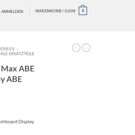
0
WARENKORB /
0,00
€
ANMELDEN
OSS EV
/
ALE ERSATZTEILE
S Max ABE
ay ABE
shboard Display