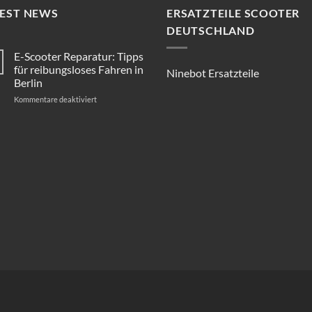
TEST NEWS
ERSATZTEILE SCOOTER
DEUTSCHLAND
E-Scooter Reparatur: Tipps
für reibungsloses Fahren in
Ninebot Ersatzteile
Berlin
für
Kommentare deaktiviert
E-
Scooter
Reparatur:
Tipps
für
reibungsloses
Fahren
in
Berlin