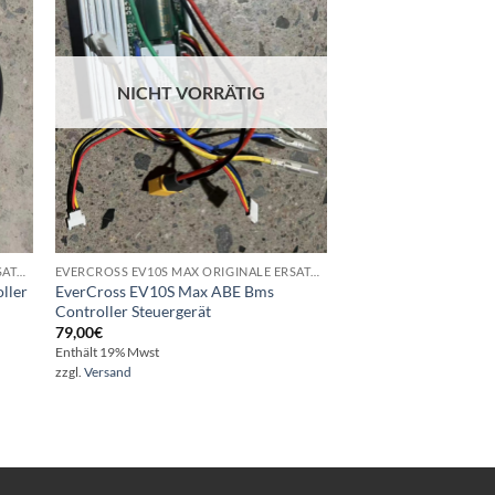
ste
Wunschliste
NICHT VORRÄTIG
EVERCROSS EV10S MAX ORIGINALE ERSATZTEILE - REPARATUR - VERKAUF
EVERCROSS EV10S MAX ORIGINALE ERSATZTEILE - REPARATUR - VERKAUF
ller
EverCross EV10S Max ABE Bms
EverCross EV10S Max 
Controller Steuergerät
Rücklicht Schrauben
79,00
€
59,00
€
Enthält 19% Mwst
Enthält 19% Mwst
zzgl.
Versand
zzgl.
Versand
Lieferzeit: ca. 2-3 Werkta