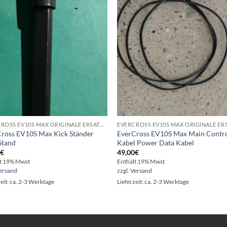
Wunschliste
Wunschli
EVERCROSS EV10S MAX ORIGINALE ERSATZTEILE - REPARATUR - VERKAUF
ross EV10S Max Kick Ständer
EverCross EV10S Max Main Contro
Stand
Kabel Power Data Kabel
0
€
49,00
€
lt 19% Mwst
Enthält 19% Mwst
ersand
zzgl.
Versand
zeit: ca. 2-3 Werktage
Lieferzeit: ca. 2-3 Werktage