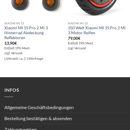
XIAOMI MI 1S
XIAOMI MI 1S
Xiaomi MI 1S Pro 2 Mi 3
350 Watt Xiaomi MI 1S Pro 2 Mi
Hinterrad Abdeckung
3 Motor Reifen
Reflektoren
79,00
€
13,90
€
Enthält 19% Mwst
Enthält 19% Mwst
zzgl.
Versand
zzgl.
Versand
Lieferzeit: ca. 2-3 Werktage
INFOS
Allgemeine Geschäftsbedingungen
Bestellung bestätigen & absenden
Zahlungsweisen