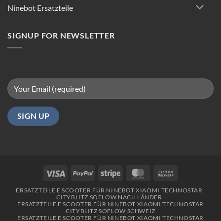
reibungsloses
Ninebot Ersatzteile
Fahren
in
Berlin
SIGNUP FOR NEWSLETTER
Visa
PayPal
Stripe
MasterCard
Cash
On
ERSATZTEILE E SCOOTER FÜR NINEBOT XIAOMI TECHNOSTAR
Delivery
CITYBLITZ SOFLOW NACH LÄNDER
ERSATZTEILE E SCOOTER FÜR NINEBOT XIAOMI TECHNOSTAR
CITYBLITZ SOFLOW SCHWEIZ
ERSATZTEILE E SCOOTER FÜR NINEBOT XIAOMI TECHNOSTAR