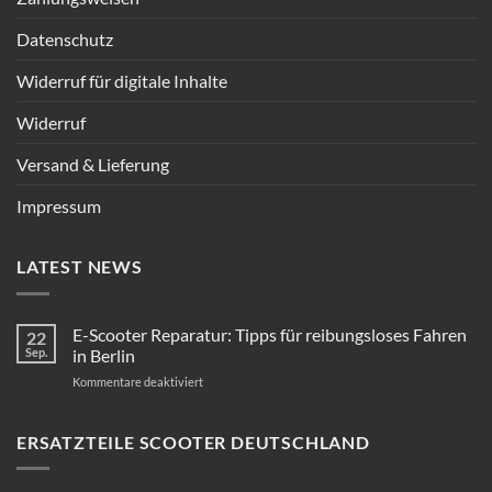
Datenschutz
Widerruf für digitale Inhalte
Widerruf
Versand & Lieferung
Impressum
LATEST NEWS
E-Scooter Reparatur: Tipps für reibungsloses Fahren
22
Sep.
in Berlin
für
Kommentare deaktiviert
E-
Scooter
Reparatur:
ERSATZTEILE SCOOTER DEUTSCHLAND
Tipps
für