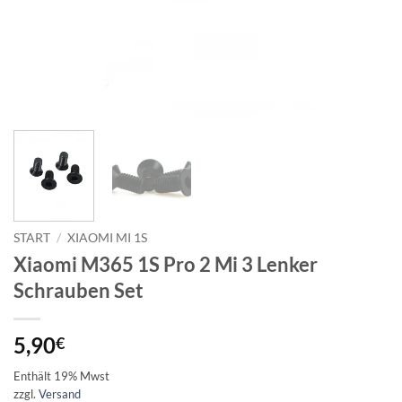
START
/
XIAOMI MI 1S
Xiaomi M365 1S Pro 2 Mi 3 Lenker
Schrauben Set
5,90
€
Enthält 19% Mwst
zzgl.
Versand