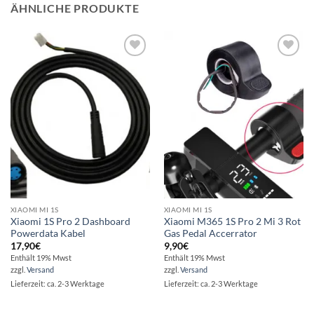
ÄHNLICHE PRODUKTE
Auf die
Auf die
Wunschliste
Wunschliste
XIAOMI MI 1S
XIAOMI MI 1S
Xiaomi 1S Pro 2 Dashboard
Xiaomi M365 1S Pro 2 Mi 3 Rot
Powerdata Kabel
Gas Pedal Accerrator
17,90
€
9,90
€
Enthält 19% Mwst
Enthält 19% Mwst
zzgl.
Versand
zzgl.
Versand
Lieferzeit: ca. 2-3 Werktage
Lieferzeit: ca. 2-3 Werktage