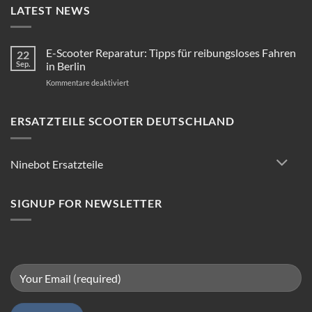
LATEST NEWS
E-Scooter Reparatur: Tipps für reibungsloses Fahren
22
Sep.
in Berlin
für
Kommentare deaktiviert
E-
Scooter
Reparatur:
ERSATZTEILE SCOOTER DEUTSCHLAND
Tipps
für
reibungsloses
Ninebot Ersatzteile
Fahren
in
Berlin
SIGNUP FOR NEWSLETTER