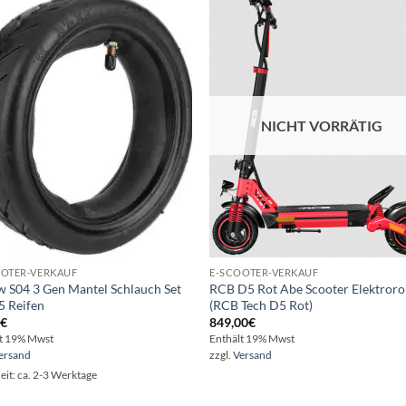
Auf die
Auf di
Wunschliste
Wunschli
NICHT VORRÄTIG
OOTER-VERKAUF
E-SCOOTER-VERKAUF
w S04 3 Gen Mantel Schlauch Set
RCB D5 Rot Abe Scooter Elektroro
,5 Reifen
(RCB Tech D5 Rot)
0
€
849,00
€
lt 19% Mwst
Enthält 19% Mwst
ersand
zzgl.
Versand
zeit: ca. 2-3 Werktage