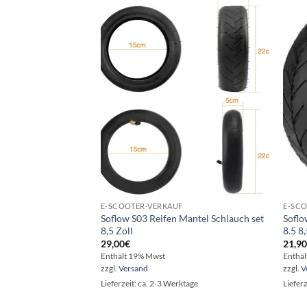
Auf die
Wunschliste
E-SCOOTER-VERKAUF
E-SC
Soflow S03 Reifen Mantel Schlauch set
Soflo
8,5 Zoll
8.5 8
29,00
€
21,9
Enthält 19% Mwst
Enthä
zzgl.
Versand
zzgl.
V
Lieferzeit: ca. 2-3 Werktage
Liefer