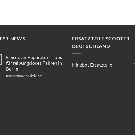
TEST NEWS
ERSATZTEILE SCOOTER
DEUTSCHLAND
E-Scooter Reparatur: Tipps
für reibungsloses Fahren in
Ninebot Ersatzteile
Berlin
für
Kommentare deaktiviert
E-
Scooter
Reparatur:
Tipps
für
reibungsloses
Fahren
in
Berlin