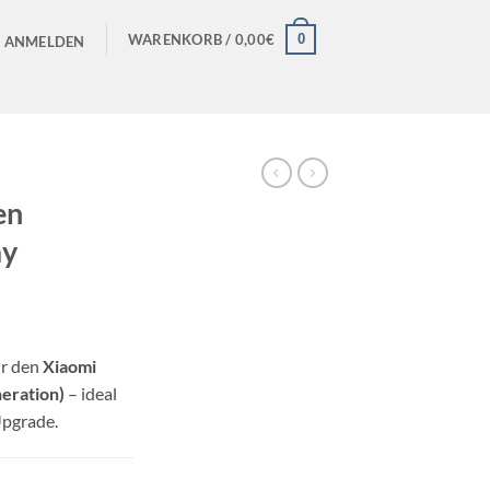
0
WARENKORB /
0,00
€
ANMELDEN
en
ay
r den
Xiaomi
neration)
– ideal
Upgrade.