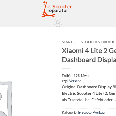
START
/
E-SCOOTER-VERKAUF
Xiaomi 4 Lite 2 G
Auf die
Dashboard Displ
Wunschliste
Enthält 19% Mwst
zzgl.
Versand
Original
Dashboard Display
fü
Electric Scooter 4 Lite (2. Ge
als Ersatzteil bei Defekt oder 
Kategorie:
E-Scooter-Verkauf