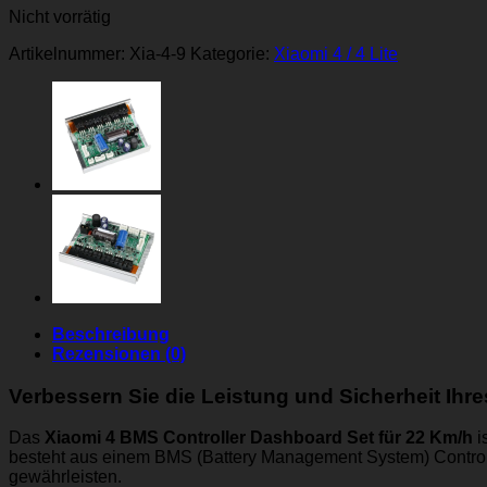
Nicht vorrätig
Artikelnummer:
Xia-4-9
Kategorie:
Xiaomi 4 / 4 Lite
Beschreibung
Rezensionen (0)
Verbessern Sie die Leistung und Sicherheit Ihr
Das
Xiaomi 4 BMS Controller Dashboard Set für 22 Km/h
i
besteht aus einem BMS (Battery Management System) Control
gewährleisten.