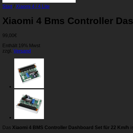
Start
/
Xiaomi 4 / 4 Lite
Xiaomi 4 Bms Controller Da
99,00
€
Enthält 19% Mwst
zzgl.
Versand
Das
Xiaomi 4 BMS Controller Dashboard Set für 22 Km/h
i